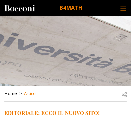
Skip to main content
B4MATH
DESK NAVIGATION
BREADCRUMB
Open
Home
Articoli
EDITORIALE: ECCO IL NUOVO SITO!