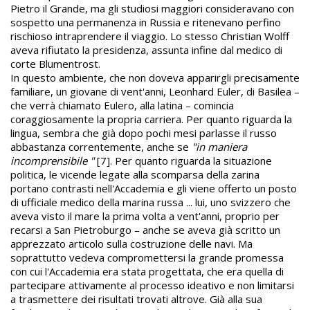
Pietro il Grande, ma gli studiosi maggiori consideravano con
sospetto una permanenza in Russia e ritenevano perfino
rischioso intraprendere il viaggio. Lo stesso Christian Wolff
aveva rifiutato la presidenza, assunta infine dal medico di
corte Blumentrost.
In questo ambiente, che non doveva apparirgli precisamente
familiare, un giovane di vent'anni, Leonhard Euler, di Basilea –
che verrà chiamato Eulero, alla latina – comincia
coraggiosamente la propria carriera. Per quanto riguarda la
lingua, sembra che già dopo pochi mesi parlasse il russo
abbastanza correntemente, anche se
"in maniera
incomprensibile "
[7]. Per quanto riguarda la situazione
politica, le vicende legate alla scomparsa della zarina
portano contrasti nell'Accademia e gli viene offerto un posto
di ufficiale medico della marina russa ... lui, uno svizzero che
aveva visto il mare la prima volta a vent'anni, proprio per
recarsi a San Pietroburgo – anche se aveva già scritto un
apprezzato articolo sulla costruzione delle navi. Ma
soprattutto vedeva compromettersi la grande promessa
con cui l'Accademia era stata progettata, che era quella di
partecipare attivamente al processo ideativo e non limitarsi
a trasmettere dei risultati trovati altrove. Già alla sua