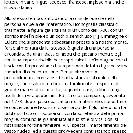
lettere in varie lingue: tedesco, francese, inglese ma anche
russo e latino.
Allo stesso tempo, anticipando la considerazione della
persona a quella del matematico, l'iconografia classica ci
trasmette la figura già anziana di un uomo del `700, con un
sorriso indefinibile ed un occhio semichiuso [1]. L'immagine di
Eulero che si presenta abbastanza presto alla nostra mente,
forse alimentata da lui stesso, è quella di una persona
circondata da una nidiata di nipoti che giocano mentre egli
continua imperturbabile nei propri calcoli. Un'immagine che ci
lascia con l'impressione di una persona dotata di grandissima
capacità di concentrazione. Per un altro verso,
probabilmente, non si insiste abbastanza sul ruolo della
moglie, che risulta in ombra – naturalmente – rispetto al
grande matematico, ma che, a quanto pare, lo libera dagli
assilli della vita quotidiana. Ed alla sua scomparsa, avvenuta
nel 1773. dopo quasi quarant'anni di matrimonio, nonostante
le convenzioni e l'esplicito disaccordo dei figli, Eulero non ha
dubbi sul fatto di risposarsi – con la sorellastra della prima
moglie, comunque già abituata al suo stile di vita. Così si
ristabilisce l'ordine familiare. A lui spetta il mantenimento del
vasto nucleo, ed a questo provvederà contrattando spesso