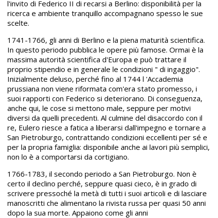
l'invito di Federico II di recarsi a Berlino: disponibilità per la
ricerca e ambiente tranquillo accompagnano spesso le sue
scelte.
1741-1766, gli anni di Berlino e la piena maturità scientifica.
In questo periodo pubblica le opere più famose. Ormai è la
massima autorità scientifica d'Europa e può trattare il
proprio stipendio e in generale le condizioni " di ingaggio".
Inizialmente deluso, perché fino al 1744 l 'Accademia
prussiana non viene riformata com'era stato promesso, i
suoi rapporti con Federico si deteriorano. Di conseguenza,
anche qui, le cose si mettono male, seppure per motivi
diversi da quelli precedenti. Al culmine del disaccordo con il
re, Eulero riesce a fatica a liberarsi dall'impegno e tornare a
San Pietroburgo, contrattando condizioni eccellenti per sé e
per la propria famiglia: disponibile anche ai lavori più semplici,
non lo è a comportarsi da cortigiano.
1766-1783, il secondo periodo a San Pietroburgo. Non è
certo il declino perché, seppure quasi cieco, è in grado di
scrivere pressoché la metà di tutti i suoi articoli e di lasciare
manoscritti che alimentano la rivista russa per quasi 50 anni
dopo la sua morte. Appaiono come gli anni