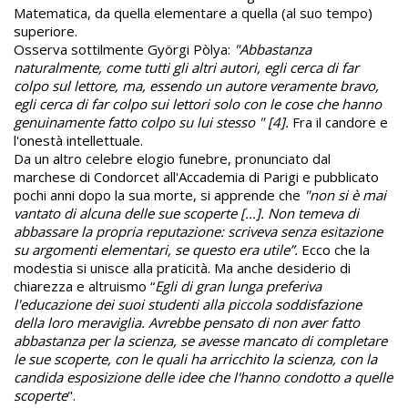
Matematica, da quella elementare a quella (al suo tempo)
superiore.
Osserva sottilmente Györgi Pòlya:
"Abbastanza
naturalmente, come tutti gli altri autori, egli cerca di far
colpo sul lettore, ma, essendo un autore veramente bravo,
egli cerca di far colpo sui lettori solo con le cose che hanno
genuinamente fatto colpo su lui stesso " [4].
Fra il candore e
l'onestà intellettuale.
Da un altro celebre elogio funebre, pronunciato dal
marchese di Condorcet all'Accademia di Parigi e pubblicato
pochi anni dopo la sua morte, si apprende che
"non si è mai
vantato di alcuna delle sue scoperte [...]. Non temeva di
abbassare la propria reputazione: scriveva senza esitazione
su argomenti elementari, se questo era utile”.
Ecco che la
modestia si unisce alla praticità. Ma anche desiderio di
chiarezza e altruismo “
Egli di gran lunga preferiva
l'educazione dei suoi studenti alla piccola soddisfazione
della loro meraviglia. Avrebbe pensato di non aver fatto
abbastanza per la scienza, se avesse mancato di completare
le sue scoperte, con le quali ha arricchito la scienza, con la
candida esposizione delle idee che l'hanno condotto a quelle
scoperte
".