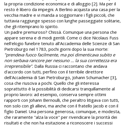
la propria condizione economica e di alloggio [2]. Ma per il
resto è libero da impegni. A Berlino acquista una casa per la
vecchia madre e vi manda a soggiornare i figli piccoli, che
tuttavia raggiunge spesso con lunghe passeggiate solitarie,
che gli ritemprano lo spirito.
Un padre premuroso? Chissà. Comunque una persona che
appare serena e di modi gentili. Come ci dice Nicolaus Fuss
nell'elogio funebre tenuto all'Accademia delle Scienze di San
Pietroburgo nel 1783, pochi giorni dopo la sua morte:
"prendeva fuoco facilmente, ma poi dimenticava subito e
non serbava rancore per nessuno ... la sua correttezza era
irreprensibile".
Dalla Russia ci raccontano che andava
d'accordo con tutti, perfino con il terribile direttore
dell'Accademia di San Pietroburgo, Johann Schumacher [3],
cosa che riusciva a pochi. Quello che gli interessa
soprattutto è la possibilità di dedicarsi tranquillamente al
proprio lavoro: ad esempio, conserva sempre ottimi
rapporti con Johann Bernoulli, che peraltro litigava con tutti,
non solo con gli allievi, ma anche con il fratello Jacob e con il
figlio Daniel. Una persona generosa, comunque, e modesta,
che raramente "alza la voce" per rivendicare la priorità dei
risultati e che non ha esitazione a riconoscere i successi