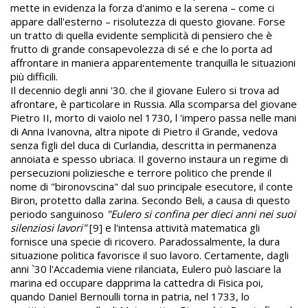
mette in evidenza la forza d'animo e la serena – come ci
appare dall'esterno – risolutezza di questo giovane. Forse
un tratto di quella evidente semplicità di pensiero che è
frutto di grande consapevolezza di sé e che lo porta ad
affrontare in maniera apparentemente tranquilla le situazioni
più difficili.
Il decennio degli anni '30. che il giovane Eulero si trova ad
afrontare, è particolare in Russia. Alla scomparsa del giovane
Pietro II, morto di vaiolo nel 1730, l 'impero passa nelle mani
di Anna Ivanovna, altra nipote di Pietro il Grande, vedova
senza figli del duca di Curlandia, descritta in permanenza
annoiata e spesso ubriaca. Il governo instaura un regime di
persecuzioni poliziesche e terrore politico che prende il
nome di "bironovscina" dal suo principale esecutore, il conte
Biron, protetto dalla zarina. Secondo Beli, a causa di questo
periodo sanguinoso
"Eulero si confina per dieci anni nei suoi
silenziosi lavori"
[9] e l'intensa attività matematica gli
fornisce una specie di ricovero. Paradossalmente, la dura
situazione politica favorisce il suo lavoro. Certamente, dagli
anni `30 l'Accademia viene rilanciata, Eulero può lasciare la
marina ed occupare dapprima la cattedra di Fisica poi,
quando Daniel Bernoulli torna in patria, nel 1733, lo