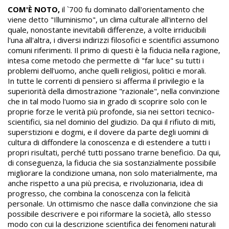
COM'È NOTO,
il `700 fu dominato dall'orientamento che
viene detto "Illuminismo", un clima culturale all'interno del
quale, nonostante inevitabili differenze, a volte irriducibili
l'una all'altra, i diversi indirizzi filosofici e scientifici assumono
comuni riferimenti. Il primo di questi è la fiducia nella ragione,
intesa come metodo che permette di "far luce" su tutti i
problemi dell'uomo, anche quelli religiosi, politici e morali.
In tutte le correnti di pensiero si afferma il privilegio e la
superiorità della dimostrazione "razionale", nella convinzione
che in tal modo l'uomo sia in grado di scoprire solo con le
proprie forze le verità più profonde, sia nei settori tecnico-
scientifici, sia nel dominio del giudizio. Da qui il rifiuto di miti,
superstizioni e dogmi, e il dovere da parte degli uomini di
cultura di diffondere la conoscenza e di estendere a tutti i
propri risultati, perché tutti possano trarne beneficio. Da qui,
di conseguenza, la fiducia che sia sostanzialmente possibile
migliorare la condizione umana, non solo materialmente, ma
anche rispetto a una più precisa, e rivoluzionaria, idea di
progresso, che combina la conoscenza con la felicità
personale. Un ottimismo che nasce dalla convinzione che sia
possibile descrivere e poi riformare la società, allo stesso
modo con cui la descrizione scientifica dei fenomeni naturali