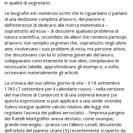
in qualità di segretario.
Le biografie ed i numerosi scritti che lo riguardano ci parlano
di una dedizione completa al lavoro, del piacere e
dell'interesse di dedicarsi alla ricerca matematica –
soprattutto ad essa – di discutere qualsiasi problema di
natura scientifica, circondato da allievi che rendeva partecipi
al lavoro: non semplici segretari che, soprattutto negli ultimi
anni, risolvevano i suoi problemi di vista, ma persone attive,
che discutevano con lui lo schema generale del lavoro,
sviluppavano concretamente le sue idee, compilavano le
necessarie tabelle, approfondivano gli esempi e, a volte,
scrivevano materialmente gli articoli.
La cronaca del suo ultimo giorno di vita – il 18 settembre
1783 (7 settembre per il calendario russo) – nella versione
del marchese di Condorcet è di una sobrietà lineare (se
questa espressione si può applicare a una simile vicenda):
Eulero esegue qualche calcolo relativo alle leggi che
regolano l'ascesa dei palloni aerostatici – l'impresa parigina
dei fratelli Montgolfier aveva destato, come ovunque,
grande meraviglia – pranza con l'allievo Lexell, discutendo
dell'orbita del pianeta Urano [5] recentemente scoperto da