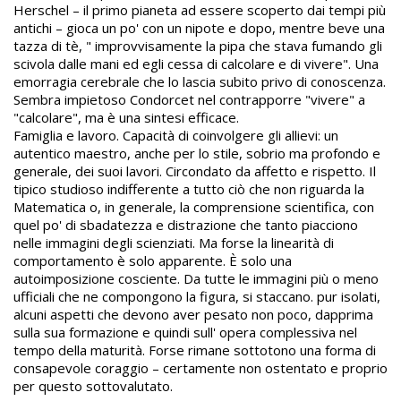
Herschel – il primo pianeta ad essere scoperto dai tempi più
antichi – gioca un po' con un nipote e dopo, mentre beve una
tazza di tè, " improvvisamente la pipa che stava fumando gli
scivola dalle mani ed egli cessa di calcolare e di vivere". Una
emorragia cerebrale che lo lascia subito privo di conoscenza.
Sembra impietoso Condorcet nel contrapporre "vivere" a
"calcolare", ma è una sintesi efficace.
Famiglia e lavoro. Capacità di coinvolgere gli allievi: un
autentico maestro, anche per lo stile, sobrio ma profondo e
generale, dei suoi lavori. Circondato da affetto e rispetto. Il
tipico studioso indifferente a tutto ciò che non riguarda la
Matematica o, in generale, la comprensione scientifica, con
quel po' di sbadatezza e distrazione che tanto piacciono
nelle immagini degli scienziati. Ma forse la linearità di
comportamento è solo apparente. È solo una
autoimposizione cosciente. Da tutte le immagini più o meno
ufficiali che ne compongono la figura, si staccano. pur isolati,
alcuni aspetti che devono aver pesato non poco, dapprima
sulla sua formazione e quindi sull' opera complessiva nel
tempo della maturità. Forse rimane sottotono una forma di
consapevole coraggio – certamente non ostentato e proprio
per questo sottovalutato.