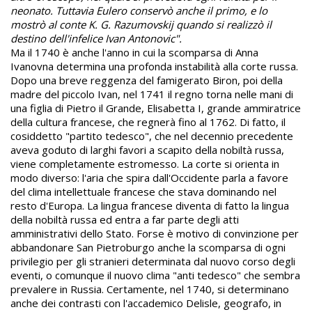
neonato. Tuttavia Eulero conservò anche il primo, e lo
mostrò al conte K. G. Razumovskij quando si realizzò il
destino dell'infelice Ivan Antonovic".
Ma il 1740 è anche l'anno in cui la scomparsa di Anna
Ivanovna determina una profonda instabilità alla corte russa.
Dopo una breve reggenza del famigerato Biron, poi della
madre del piccolo Ivan, nel 1741 il regno torna nelle mani di
una figlia di Pietro il Grande, Elisabetta I, grande ammiratrice
della cultura francese, che regnerà fino al 1762. Di fatto, il
cosiddetto "partito tedesco", che nel decennio precedente
aveva goduto di larghi favori a scapito della nobiltà russa,
viene completamente estromesso. La corte si orienta in
modo diverso: l'aria che spira dall'Occidente parla a favore
del clima intellettuale francese che stava dominando nel
resto d'Europa. La lingua francese diventa di fatto la lingua
della nobiltà russa ed entra a far parte degli atti
amministrativi dello Stato. Forse è motivo di convinzione per
abbandonare San Pietroburgo anche la scomparsa di ogni
privilegio per gli stranieri determinata dal nuovo corso degli
eventi, o comunque il nuovo clima "anti tedesco" che sembra
prevalere in Russia. Certamente, nel 1740, si determinano
anche dei contrasti con l'accademico Delisle, geografo, in