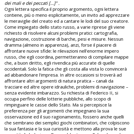
dei mali e dei peccati [...]"
.
Ogni lettera specifica il proprio argomento, ogni lettera
contiene, più o meno esplicitamente, un invito ad apprezzare
le meraviglie del creato ed a cantare le lodi del suo creatore.
Come impiegato dello stato russo, a varie riprese gli viene
richiesto di risolvere alcuni problemi pratici: cartografia,
navigazione, costruzione di barche, pesi e misure. Nessun
dramma (almeno in apparenza), anzi, forse il piacere di
affrontare nuove sfide: le rilevazioni nell'enorme impero
russo, che egli coordina, permetteranno di compilare mappe
che, a buon diritto, egli rivendica più accurate di quelle
occidentali. Solo la fatica che gli costa alla vista lo convincerà
ad abbandonare l'impresa. In altre occasioni si troverà ad
affrontare altri argomenti di natura pratica – canali da
tracciare ed altre opere idrauliche, problemi di navigazione –
senza evidente imbarazzo. Su richiesta di Federico II, si
occupa perfino delle lotterie pubbliche, allo scopo di
rimpinguare le casse dello Stato. Ma si percepisce la
preferenza per gli argomenti che impegnano la sua
osservazione ed il suo ragionamento, fossero anche quelli
che sembrano dei semplici giochi combinatori, che colpiscono
la sua fantasia e la sua curiosità e mettono alla prova le sue