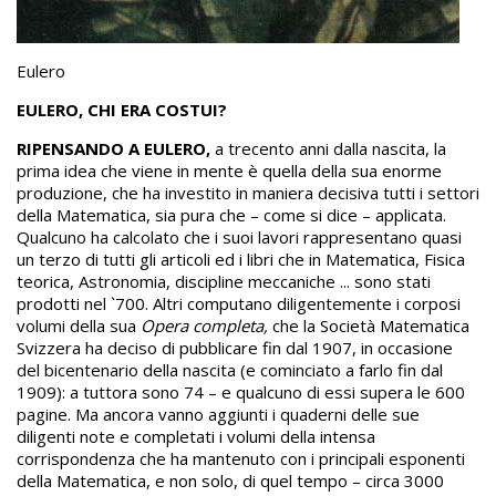
Eulero
EULERO, CHI ERA COSTUI?
RIPENSANDO A EULERO,
a trecento anni dalla nascita, la
prima idea che viene in mente è quella della sua enorme
produzione, che ha investito in maniera decisiva tutti i settori
della Matematica, sia pura che – come si dice – applicata.
Qualcuno ha calcolato che i suoi lavori rappresentano quasi
un terzo di tutti gli articoli ed i libri che in Matematica, Fisica
teorica, Astronomia, discipline meccaniche ... sono stati
prodotti nel `700. Altri computano diligentemente i corposi
volumi della sua
Opera completa,
che la Società Matematica
Svizzera ha deciso di pubblicare fin dal 1907, in occasione
del bicentenario della nascita (e cominciato a farlo fin dal
1909): a tuttora sono 74 – e qualcuno di essi supera le 600
pagine. Ma ancora vanno aggiunti i quaderni delle sue
diligenti note e completati i volumi della intensa
corrispondenza che ha mantenuto con i principali esponenti
della Matematica, e non solo, di quel tempo – circa 3000