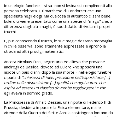
In un elogio funebre – si sa- non si lesina sui complimenti alla
persona celebrata. E il marchese di Condorcet ere uno
specialista negli elogi. Ma qualcosa di autentico ci sarà bene.
Eulero ci viene presentato come una specie di "mago" che, a
differenza dagli altri maghi, è soddisfatto di rivelare i propri
trucchi.
E, pur conoscendo il trucco, le sue magie destano meraviglia
in chi le osserva, sono altamente apprezzate e aprono la
strada ad altri prodigi matematici.
Ancora Nicolaus Fuss, segretario ed allievo che proviene
anch'egli da Basilea, devoto ad Eulero –ne sposerà una
nipote un paio d'anni dopo la sua morte – nell'elogio funebre,
ci parla di
"chiarezza di idee, precisione nell'esposizione [...]
ordine nella disposizione [...] qualità che ogni autore che
aspira ad essere un classico dovrebbe raggiungere"
e che
egli aveva in sommo grado.
La Principessa di Anhalt-Dessau, una nipote di Federico II di
Prussia, desidera imparare la Fisica elementare, ma le
vicende della Guerra dei Sette Anni la costringono lontano da