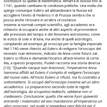
sostituisce su quella di Matematica. Rimarrà in Russia fino al
1741, quando cambiano le condizioni politiche. Una molla che
spinge comunque Eulero ad abbandonare la Russia ed
accogliere l'invito di Federico II di Prussia sembra che si
possa anche ritrovare in un'altra circostanza.
Insieme ai normali compiti scientifici, agli accademici era
richiesto di occuparsi anche di altri aspetti: di provvedere
alle previsioni del tempo e dei fenomeni astronomici, come
le eclissi di sole e di luna, ma anche di quelli astrologici,
compilando ad esempio gli oroscopi per la famiglia imperiale.
Nel 1740 viene chiesto ad Eulero di redigere l'oroscopo del
neonato Ivan Antonovic, indicato da Anna come futuro zar.
Eulero si rifiuta e demanda l'incarico all'astronomo di corte.
Ma, a questo proposito, Puskin racconta una storia diversa
[10]:
"Quando nacque Ivan Antonovic, l'imperatrice Anna
Ivanovna affidò ad Eulero il compito di redigere l'oroscopo
del nuovo nato. All'inizio Eulero si rifiutò, ma fu costretto a
sottomettersi. Si occupò dell'oroscopo insieme ad un altro
accademico. Lo prepararono secondo tutte le regole
dell'astrologia, da scrupolosi tedeschi, sebbene non vi
credessero. Conclusione: quello che venne fuori spaventò
entrambi i matematici ed essi mandarono all'imperatrice un
altro oroscopo, nel quale si prevedeva ogni felicità per il