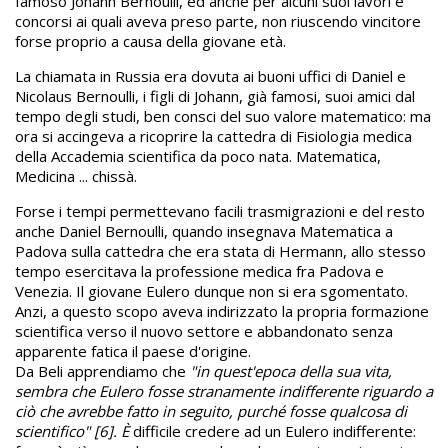
famoso Johann Bernoulli, ed anche per alcuni suoi lavori e
concorsi ai quali aveva preso parte, non riuscendo vincitore
forse proprio a causa della giovane età.
La chiamata in Russia era dovuta ai buoni uffici di Daniel e
Nicolaus Bernoulli, i figli di Johann, già famosi, suoi amici dal
tempo degli studi, ben consci del suo valore matematico: ma
ora si accingeva a ricoprire la cattedra di Fisiologia medica
della Accademia scientifica da poco nata. Matematica,
Medicina ... chissà.
Forse i tempi permettevano facili trasmigrazioni e del resto
anche Daniel Bernoulli, quando insegnava Matematica a
Padova sulla cattedra che era stata di Hermann, allo stesso
tempo esercitava la professione medica fra Padova e
Venezia. Il giovane Eulero dunque non si era sgomentato.
Anzi, a questo scopo aveva indirizzato la propria formazione
scientifica verso il nuovo settore e abbandonato senza
apparente fatica il paese d'origine.
Da Beli apprendiamo che
"in quest'epoca della sua vita,
sembra che Eulero fosse stranamente indifferente riguardo a
ciò che avrebbe fatto in seguito, purché fosse qualcosa di
scientifico" [6]. È
difficile credere ad un Eulero indifferente: