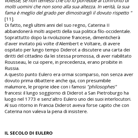
volesse, se non temessi che ciò lo porrebbe al confronto di
molti uomini che non sono alla sua altezza. In verità, la sua
fama è meglio del grado per dimostrargli il dovuto rispetto "
[11].
Di fatto, negli ultimi anni del suo regno, Caterina II
abbandonerà molti aspetti della sua politica filo-occidentale.
Soprattutto dopo la rivoluzione francese, dimenticherà
d'aver invitato più volte d'Alembert e Voltaire, di avere
ospitato per lungo tempo Diderot a discutere una carta dei
diritti del cittadino da lei stessa promossa, di aver riabilitato
Rousseau, le cui opere, in precedenza, erano proibite in
Russia.
A questo punto Eulero era ormai scomparso, non senza aver
dovuto prima dibattere anche qui, con presumibile
malumore, le proprie idee con i famosi
"philosophes"
francesi: il lungo soggiorno di Diderot a San Pietroburgo ha
luogo nel 1773 e senz'altro Eulero uno dei suoi interlocutori.
Al suo ritorno in Francia Diderot aveva forse capito che con
Caterina non valeva la pena di insistere.
IL SECOLO DI EULERO