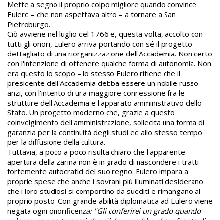
Mette a segno il proprio colpo migliore quando convince
Eulero – che non aspettava altro – a tornare a San
Pietroburgo.
Ciò avviene nel luglio del 1766 e, questa volta, accolto con
tutti gli onori, Eulero arriva portando con sé il progetto
dettagliato di una riorganizzazione dell'Accademia. Non certo
con l'intenzione di ottenere qualche forma di autonomia. Non
era questo lo scopo – lo stesso Eulero ritiene che il
presidente dell'Accademia debba essere un nobile russo –
anzi, con l'intento di una maggiore connessione fra le
strutture dell'Accademia e l'apparato amministrativo dello
Stato. Un progetto moderno che, grazie a questo
coinvolgimento dell'amministrazione, sollecita una forma di
garanzia per la continuità degli studi ed allo stesso tempo
per la diffusione della cultura.
Tuttavia, a poco a poco risulta chiaro che l'apparente
apertura della zarina non è in grado di nascondere i tratti
fortemente autocratici del suo regno: Eulero impara a
proprie spese che anche i sovrani più illuminati desiderano
che i loro studiosi si comportino da sudditi e rimangano al
proprio posto. Con grande abilità diplomatica ad Eulero viene
negata ogni onorificen
za: "Gli conferirei un grado quando