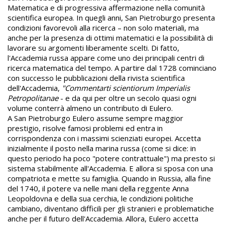
Matematica e di progressiva affermazione nella comunità
scientifica europea. In quegli anni, San Pietroburgo presenta
condizioni favorevoli alla ricerca – non solo materiali, ma
anche per la presenza di ottimi matematici e la possibilità di
lavorare su argomenti liberamente scelti. Di fatto,
l'Accademia russa appare come uno dei principali centri di
ricerca matematica del tempo. A partire dal 1728 cominciano
con successo le pubblicazioni della rivista scientifica
dell'Accademia,
"Commentarti scientiorum Imperialis
Petropolitanae
- e da qui per oltre un secolo quasi ogni
volume conterrà almeno un contributo di Eulero.
A San Pietroburgo Eulero assume sempre maggior
prestigio, risolve famosi problemi ed entra in
corrispondenza con i massimi scienziati europei. Accetta
inizialmente il posto nella marina russa (come si dice: in
questo periodo ha poco "potere contrattuale") ma presto si
sistema stabilmente all'Accademia. E allora si sposa con una
compatriota e mette su famiglia. Quando in Russia, alla fine
del 1740, il potere va nelle mani della reggente Anna
Leopoldovna e della sua cerchia, le condizioni politiche
cambiano, diventano difficili per gli stranieri e problematiche
anche per il futuro dell'Accademia. Allora, Eulero accetta