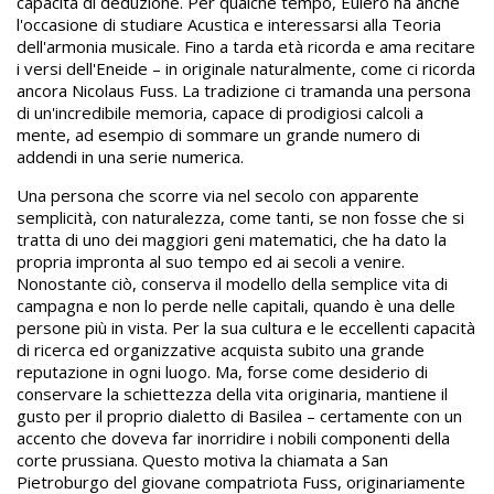
capacità di deduzione. Per qualche tempo, Eulero ha anche
l'occasione di studiare Acustica e interessarsi alla Teoria
dell'armonia musicale. Fino a tarda età ricorda e ama recitare
i versi dell'Eneide – in originale naturalmente, come ci ricorda
ancora Nicolaus Fuss. La tradizione ci tramanda una persona
di un'incredibile memoria, capace di prodigiosi calcoli a
mente, ad esempio di sommare un grande numero di
addendi in una serie numerica.
Una persona che scorre via nel secolo con apparente
semplicità, con naturalezza, come tanti, se non fosse che si
tratta di uno dei maggiori geni matematici, che ha dato la
propria impronta al suo tempo ed ai secoli a venire.
Nonostante ciò, conserva il modello della semplice vita di
campagna e non lo perde nelle capitali, quando è una delle
persone più in vista. Per la sua cultura e le eccellenti capacità
di ricerca ed organizzative acquista subito una grande
reputazione in ogni luogo. Ma, forse come desiderio di
conservare la schiettezza della vita originaria, mantiene il
gusto per il proprio dialetto di Basilea – certamente con un
accento che doveva far inorridire i nobili componenti della
corte prussiana. Questo motiva la chiamata a San
Pietroburgo del giovane compatriota Fuss, originariamente