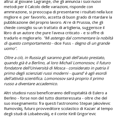
altrui: al giovane Lagrange, che gli annuncia i suoi nuovi
metodi per il Calcolo delle variazioni, risponde con
ammirazione, si preoccupa di presentarne i risultati nella luce
migliore e. per favorirlo, accetta di buon grado di ritardare la
pubblicazione del proprio lavoro. Al re di Prussia, che gli
chiede consiglio su un trattato di artiglieria, suggerisce il
libro di un autore che pure l'aveva criticato - e si offre di
tradurlo e migliorarlo.
"Mi astengo dal commentare la nobiltà
di questo comportamento -
dice Fuss -
degno di un grande
uomo".
Oltre a ciò, in Russia gli saranno grati dell'aiuto prestato,
quando già è a Berlino, al loro Michail Lomonosov, il futuro
fondatore dell'Università di Mosca - considerato in patria il
primo degli scienziati russi moderni - quand' è agli esordi
dell'attività scientifica. Lomonosov sarà proprio il primo
russo a diventare accademico.
Altri studiosi russi beneficeranno dell'ospitalità di Eulero a
Berlino - forse non del tutto disinteressata - oltre che del
suo insegnamento: fra questi l'astronomo Stepan Jakovlevic
Rumovskij, futuro provveditore scolastico di Kazan' al tempo
degli studi di Lobaèevskij, e il conte Kirill Grigor'evic