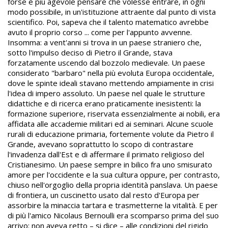
forse è più agevole pensare che volesse entrare, in ogni
modo possibile, in un'istituzione attraente dal punto di vista
scientifico. Poi, sapeva che il talento matematico avrebbe
avuto il proprio corso ... come per l'appunto avvenne.
Insomma: a vent'anni si trova in un paese straniero che,
sotto l'impulso deciso di Pietro il Grande, stava
forzatamente uscendo dal bozzolo medievale. Un paese
considerato "barbaro" nella più evoluta Europa occidentale,
dove le spinte ideali stavano mettendo ampiamente in crisi
l'idea di impero assoluto. Un paese nel quale le strutture
didattiche e di ricerca erano praticamente inesistenti: la
formazione superiore, riservata essenzialmente ai nobili, era
affidata alle accademie militari ed ai seminari. Alcune scuole
rurali di educazione primaria, fortemente volute da Pietro il
Grande, avevano soprattutto lo scopo di contrastare
l'invadenza dall'Est e di affermare il primato religioso del
Cristianesimo. Un paese sempre in bilico fra uno smisurato
amore per l'occidente e la sua cultura oppure, per contrasto,
chiuso nell'orgoglio della propria identità panslava. Un paese
di frontiera, un cuscinetto usato dal resto d'Europa per
assorbire la minaccia tartara e trasmetterne la vitalità. E per
di più l'amico Nicolaus Bernoulli era scomparso prima del suo
arrivo: non aveva retto – si dice – alle condizioni del rigido