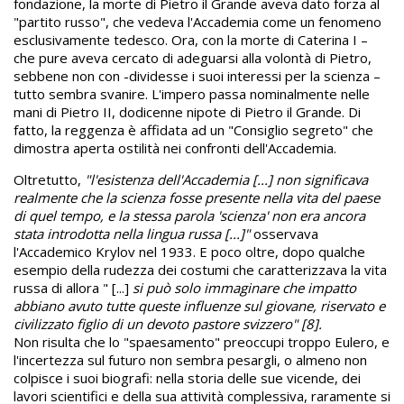
fondazione, la morte di Pietro il Grande aveva dato forza al
"partito russo", che vedeva l'Accademia come un fenomeno
esclusivamente tedesco. Ora, con la morte di Caterina I –
che pure aveva cercato di adeguarsi alla volontà di Pietro,
sebbene non con -dividesse i suoi interessi per la scienza –
tutto sembra svanire. L'impero passa nominalmente nelle
mani di Pietro II, dodicenne nipote di Pietro il Grande. Di
fatto, la reggenza è affidata ad un "Consiglio segreto" che
dimostra aperta ostilità nei confronti dell'Accademia.
Oltretutto,
"l'esistenza dell'Accademia [...] non significava
realmente che la scienza fosse presente nella vita del paese
di quel tempo, e la stessa parola 'scienza' non era ancora
stata introdotta nella lingua russa [...]"
osservava
l'Accademico Krylov nel 1933. E poco oltre, dopo qualche
esempio della rudezza dei costumi che caratterizzava la vita
russa di allora " [...]
si può solo immaginare che impatto
abbiano avuto tutte queste influenze sul giovane, riservato e
civilizzato figlio di un devoto pastore svizzero" [8].
Non risulta che lo "spaesamento" preoccupi troppo Eulero, e
l'incertezza sul futuro non sembra pesargli, o almeno non
colpisce i suoi biografi: nella storia delle sue vicende, dei
lavori scientifici e della sua attività complessiva, raramente si