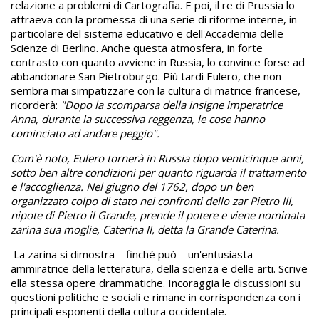
relazione a problemi di Cartografia. E poi, il re di Prussia lo
attraeva con la promessa di una serie di riforme interne, in
particolare del sistema educativo e dell'Accademia delle
Scienze di Berlino. Anche questa atmosfera, in forte
contrasto con quanto avviene in Russia, lo convince forse ad
abbandonare San Pietroburgo. Più tardi Eulero, che non
sembra mai simpatizzare con la cultura di matrice francese,
ricorderà:
"Dopo la scomparsa della insigne imperatrice
Anna, durante la successiva reggenza, le cose hanno
cominciato ad andare peggio".
Com'è noto, Eulero tornerà in Russia dopo venticinque anni,
sotto ben altre condizioni per quanto riguarda il trattamento
e l'accoglienza. Nel giugno del 1762, dopo un ben
organizzato colpo di stato nei confronti dello zar Pietro III,
nipote di Pietro il Grande, prende il potere e viene nominata
zarina sua moglie, Caterina II, detta la Grande Caterina.
La zarina si dimostra – finché può – un'entusiasta
ammiratrice della letteratura, della scienza e delle arti. Scrive
ella stessa opere drammatiche. Incoraggia le discussioni su
questioni politiche e sociali e rimane in corrispondenza con i
principali esponenti della cultura occidentale.