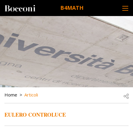
Skip to main content
B4MATH
DESK NAVIGATION
BREADCRUMB
Open
Home
Articoli
EULERO CONTROLUCE