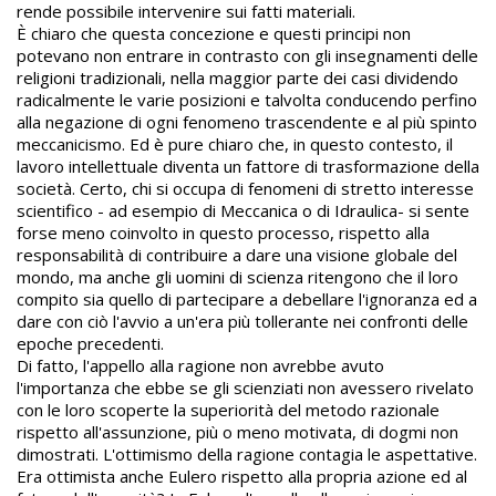
rende possibile intervenire sui fatti materiali.
È chiaro che questa concezione e questi principi non
potevano non entrare in contrasto con gli insegnamenti delle
religioni tradizionali, nella maggior parte dei casi dividendo
radicalmente le varie posizioni e talvolta conducendo perfino
alla negazione di ogni fenomeno trascendente e al più spinto
meccanicismo. Ed è pure chiaro che, in questo contesto, il
lavoro intellettuale diventa un fattore di trasformazione della
società. Certo, chi si occupa di fenomeni di stretto interesse
scientifico - ad esempio di Meccanica o di Idraulica- si sente
forse meno coinvolto in questo processo, rispetto alla
responsabilità di contribuire a dare una visione globale del
mondo, ma anche gli uomini di scienza ritengono che il loro
compito sia quello di partecipare a debellare l'ignoranza ed a
dare con ciò l'avvio a un'era più tollerante nei confronti delle
epoche precedenti.
Di fatto, l'appello alla ragione non avrebbe avuto
l'importanza che ebbe se gli scienziati non avessero rivelato
con le loro scoperte la superiorità del metodo razionale
rispetto all'assunzione, più o meno motivata, di dogmi non
dimostrati. L'ottimismo della ragione contagia le aspettative.
Era ottimista anche Eulero rispetto alla propria azione ed al