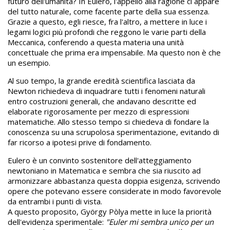
futuro dell'umanità? In Eulero, l'appello alla ragione ci appare
del tutto naturale, come facente parte della sua essenza.
Grazie a questo, egli riesce, fra l'altro, a mettere in luce i
legami logici più profondi che reggono le varie parti della
Meccanica, conferendo a questa materia una unità
concettuale che prima era impensabile. Ma questo non è che
un esempio.
Al suo tempo, la grande eredità scientifica lasciata da
Newton richiedeva di inquadrare tutti i fenomeni naturali
entro costruzioni generali, che andavano descritte ed
elaborate rigorosamente per mezzo di espressioni
matematiche. Allo stesso tempo si chiedeva di fondare la
conoscenza su una scrupolosa sperimentazione, evitando di
far ricorso a ipotesi prive di fondamento.
Eulero è un convinto sostenitore dell'atteggiamento
newtoniano in Matematica e sembra che sia riuscito ad
armonizzare abbastanza questa doppia esigenza, scrivendo
opere che potevano essere considerate in modo favorevole
da entrambi i punti di vista.
A questo proposito, György Pòlya mette in luce la priorità
dell'evidenza sperimentale:
"Euler mi sembra unico per un