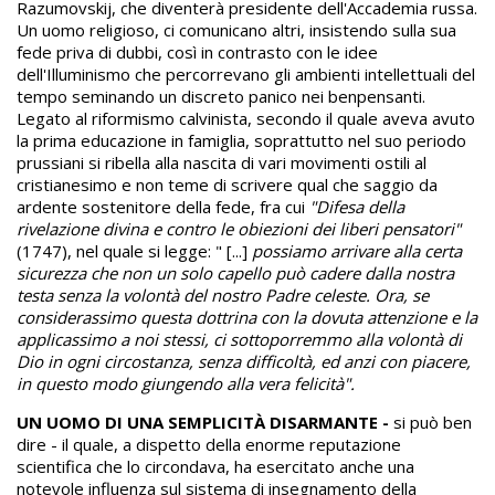
Razumovskij, che diventerà presidente dell'Accademia russa.
Un uomo religioso, ci comunicano altri, insistendo sulla sua
fede priva di dubbi, così in contrasto con le idee
dell'Illuminismo che percorrevano gli ambienti intellettuali del
tempo seminando un discreto panico nei benpensanti.
Legato al riformismo calvinista, secondo il quale aveva avuto
la prima educazione in famiglia, soprattutto nel suo periodo
prussiani si ribella alla nascita di vari movimenti ostili al
cristianesimo e non teme di scrivere qual che saggio da
ardente sostenitore della fede, fra cui
"Difesa della
rivelazione divina e contro le obiezioni dei liberi pensatori"
(1747), nel quale si legge: " [...]
possiamo arrivare alla certa
sicurezza che non un solo capello può cadere dalla nostra
testa senza la volontà del nostro Padre celeste. Ora, se
considerassimo questa dottrina con la dovuta attenzione e la
applicassimo a noi stessi, ci sottoporremmo alla volontà di
Dio in ogni circostanza, senza difficoltà, ed anzi con piacere,
in questo modo giungendo alla vera felicità".
UN UOMO DI UNA SEMPLICITÀ DISARMANTE -
si può ben
dire - il quale, a dispetto della enorme reputazione
scientifica che lo circondava, ha esercitato anche una
notevole influenza sul sistema di insegnamento della