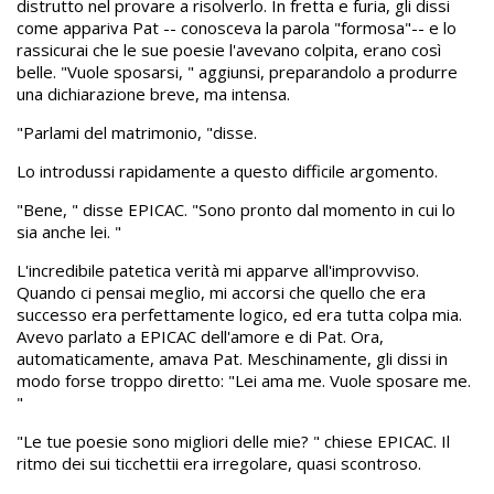
distrutto nel provare a risolverlo. In fretta e furia, gli dissi
come appariva Pat -- conosceva la parola "formosa"-- e lo
rassicurai che le sue poesie l'avevano colpita, erano così
belle. "Vuole sposarsi, " aggiunsi, preparandolo a produrre
una dichiarazione breve, ma intensa.
"Parlami del matrimonio, "disse.
Lo introdussi rapidamente a questo difficile argomento.
"Bene, " disse EPICAC. "Sono pronto dal momento in cui lo
sia anche lei. "
L'incredibile patetica verità mi apparve all'improvviso.
Quando ci pensai meglio, mi accorsi che quello che era
successo era perfettamente logico, ed era tutta colpa mia.
Avevo parlato a EPICAC dell'amore e di Pat. Ora,
automaticamente, amava Pat. Meschinamente, gli dissi in
modo forse troppo diretto: "Lei ama me. Vuole sposare me.
"
"Le tue poesie sono migliori delle mie? " chiese EPICAC. Il
ritmo dei sui ticchettii era irregolare, quasi scontroso.