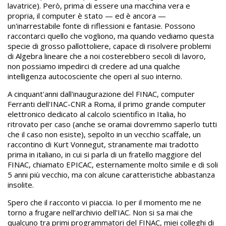
lavatrice). Però, prima di essere una macchina vera e
propria, il computer è stato — ed è ancora —
un'inarrestabile fonte di riflessioni e fantasie. Pos­sono
raccontarci quello che vogliono, ma quando vediamo questa
specie di grosso pallottoliere, capace di risolvere problemi
di Algebra lineare che a noi costerebbero secoli di lavoro,
non possiamo impedirci di credere ad una qualche
intelligenza autocosciente che operi al suo interno.
A cinquant'anni dall'inaugurazione del FINAC, computer
Ferranti dell'INAC-CNR a Roma, il primo grande computer
elettronico dedicato al calcolo scientifico in Italia, ho
ritrovato per caso (anche se oramai dovremmo saperlo tutti
che il caso non esiste), sepolto in un vecchio scaffale, un
raccontino di Kurt Vonnegut, stranamente mai tradotto
prima in italiano, in cui si parla di un fratello maggiore del
FINAC, chiamato EPICAC, esternamente molto simile e di soli
5 anni più vecchio, ma con alcune caratteristiche abbastanza
insolite.
Spero che il racconto vi piaccia. Io per il momento me ne
torno a frugare nell'archivio dell'IAC. Non si sa mai che
qualcuno tra primi programmatori del FINAC, miei colleghi di