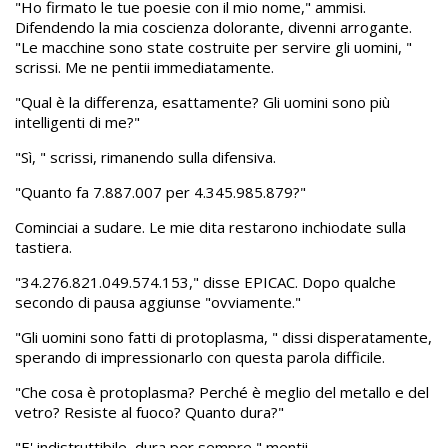
"Ho firmato le tue poesie con il mio nome," ammisi.
Difendendo la mia coscienza dolorante, divenni arrogante.
"Le macchine sono state costruite per servire gli uomini, "
scrissi. Me ne pentii immediatamente.
"Qual è la differenza, esattamente? Gli uomini sono più
intelligenti di me?"
"Sì, " scrissi, rimanendo sulla difensiva.
"Quanto fa 7.887.007 per 4.345.985.879?"
Cominciai a sudare. Le mie dita restarono inchiodate sulla
tastiera.
"34.276.821.049.574.153," disse EPICAC. Dopo qualche
secondo di pausa aggiunse "ovviamente."
"Gli uomini sono fatti di protoplasma, " dissi disperatamente,
sperando di impressionarlo con questa parola difficile.
"Che cosa è protoplasma? Perché è meglio del metallo e del
vetro? Resiste al fuoco? Quanto dura?"
"E' indistruttibile, dura per sempre," mentii.