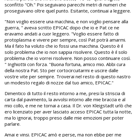
sconfitto "Oh." Poi seguivano parecchi metri di numeri che
proseguivano oltre quel punto. Esitante, continuai a leggere.
"Non voglio essere una macchina, e non voglio pensare alla
guerra, " aveva scritto EPICAC dopo che io e Pat ce ne
eravamo andati a cuor leggero. "Voglio essere fatto di
protoplasma e vivere per sempre, così Pat potrà amarmi.
Ma il fato ha voluto che io fossi una macchina. Questo è il
solo problema che io non sappia risolvere. Questo è il solo
problema che io vorrei risolvere. Non posso continuare così.
" Inghiottii con forza. "Buona fortuna, amico mio. Abbi cura
della nostra Pat. Sto per cortocircuitarmi e uscire dalle
vostre vite per sempre. Troverai nel resto di questo nastro
un modesto regalo di nozze dal tuo amico, EPICAC."
Dimentico di tutto il resto intorno a me, presi la striscia di
carta dal pavimento, la avvolsi intorno alle mie braccia e al
mio collo, e me ne tornai a casa. Il Dr. von Kleigstadt urlò che
ero licenziato per aver lasciato acceso EPICAC tutta la notte,
ma lo ignorai, troppo preso dalle mie emozioni per poter
parlare.
Amai e vinsi. EPICAC amò e perse, ma non ebbe per me