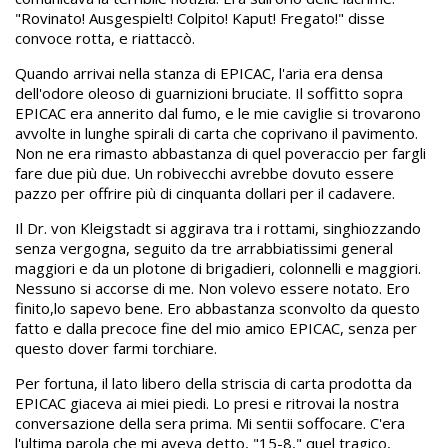
"Rovinato! Ausgespielt! Colpito! Kaput! Fregato!" disse
convoce rotta, e riattaccò.
Quando arrivai nella stanza di EPICAC, l'aria era densa
dell'odore oleoso di guarnizioni bruciate. Il soffitto sopra
EPICAC era annerito dal fumo, e le mie caviglie si trovarono
avvolte in lunghe spirali di carta che coprivano il pavimento.
Non ne era rimasto abbastanza di quel poveraccio per fargli
fare due più due. Un robivecchi avrebbe dovuto essere
pazzo per offrire più di cinquanta dollari per il cadavere.
Il Dr. von Kleigstadt si aggirava tra i rottami, singhiozzando
senza vergogna, seguito da tre arrabbiatissimi general
maggiori e da un plotone di brigadieri, colonnelli e maggiori.
Nessuno si accorse di me. Non volevo essere notato. Ero
finito,lo sapevo bene. Ero abbastanza sconvolto da questo
fatto e dalla precoce fine del mio amico EPICAC, senza per
questo dover farmi torchiare.
Per fortuna, il lato libero della striscia di carta prodotta da
EPICAC giaceva ai miei piedi. Lo presi e ritrovai la nostra
conversazione della sera prima. Mi sentii soffocare. C'era
l'ultima parola che mi aveva detto, "15-8," quel tragico,