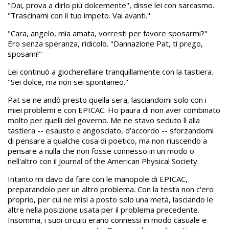
"Dai, prova a dirlo più dolcemente", disse lei con sarcasmo.
"Trascinami con il tuo impeto. Vai avanti."
"Cara, angelo, mia amata, vorresti per favore sposarmi?"
Ero senza speranza, ridicolo. "Dannazione Pat, ti prego,
sposami!"
Lei continuò a giocherellare tranquillamente con la tastiera.
"Sei dolce, ma non sei spontaneo."
Pat se ne andò presto quella sera, lasciandomi solo con i
miei problemi e con EPICAC. Ho paura di non aver combinato
molto per quelli del governo. Me ne stavo seduto lì alla
tastiera -- esausto e angosciato, d'accordo -- sforzandomi
di pensare a qualche cosa di poetico, ma non riuscendo a
pensare a nulla che non fosse connesso in un modo o
nell'altro con il Journal of the American Physical Society.
Intanto mi davo da fare con le manopole di EPICAC,
preparandolo per un altro problema. Con la testa non c'ero
proprio, per cui ne misi a posto solo una metà, lasciando le
altre nella posizione usata per il problema precedente.
Insomma, i suoi circuiti erano connessi in modo casuale e