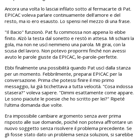
Ancora una volta lo lasciai infilato sotto al fermacarte di Pat.
EPICAC voleva parlare continuamente dell'amore e del
resto, ma io ero esausto. Lo spensi nel mezzo di una frase.
"Il Bacio" funzionò. Pat fu commossa non appena lo ebbe
finito. Alzò la testa dal sonetto e restò in attesa. Mi schiarii la
gola, ma non ne uscì nemmeno una parola. Mi girai, con la
scusa del lavoro. Non potevo propormi finché non avessi
avuto le parole giuste da EPICAC, le-parole-perfette.
Ebbi finalmente una possibilità quando Pat uscì dalla stanza
per un momento. Febbrilmente, preparai EPICAC per la
conversazione. Prima che potessi finire il mio primo
messaggio, lui già ticchettava a tutta velocità. "Cosa indossa
stasera?" voleva sapere. "Dimmi esattamente come appare.
Le sono piaciute le poesie che ho scritto per lei?" Ripeté
l'ultima domanda due volte.
Era impossibile cambiare argomento senza aver prima
risposto alle sue domande, poiché non poteva affrontare un
nuovo soggetto senza risolvere il problema precedente. Se
gli fosse stato dato un problema senza soluzioni, si sarebbe