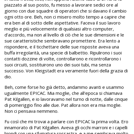
piazzato al suo posto, fu messo a lavorare sedici ore al
giorno con due squadre di operatori che si davano il cambio
ogni otto ore. Beh, non ci misero molto tempo a capire che
era ben al di sotto delle aspettative. Faceva il suo lavoro
meglio e più velocemente di qualsiasi altro computer,
d'accordo, ma non al livello di ciò che le sue dimensioni e le
sue caratteristiche sembravano promettere. Era lento a
rispondere, e il ticchettare delle sue risposte aveva una
buffa irregolarità, una specie di balbettio. Ripulirono i suoi
contatti dozzine di volte, controllarono e ricontrollarono i
suoi circuiti, sostituirono uno dei suoi tubi, ma senza
successo. Von Kleigstadt era veramente fuori della grazia di
dio.
Beh, come forse ho già detto, andammo avanti e usammo
ugualmente EPICAC. Mia moglie, che all'epoca si chiamava
Pat Kilgallen, e io lavoravamo nel turno di notte, dalle cinque
di pomeriggio fino alle due. Pat allora non era mia moglie.
Non ci pensava nemmeno.
Fu così che mi trovai a parlare con EPICAC la prima volta. Ero
innamorato di Pat Kilgallen. Aveva gli occhi marroni e i capelli
biondi con una sfumatura rossastra, e a me sembrava molto