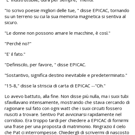
"Io scrivo poesie migliori delle tue, " disse EPICAC, tornando
su un terreno su cui la sua memoria magnetica si sentiva al
sicuro.
"Le donne non possono amare le macchine, è così."
"Perché no?"
"E' il fato."
"Definiscilo, per favore, " disse EPICAC.
"Sostantivo, significa destino inevitabile e predeterminato."
"15-8," disse la striscia di carta di EPICAC --"Oh."
Lo avevo battuto, alla fine. Non disse più nulla, ma i suoi tubi
sfavillavano intensamente, mostrando che stava cercando di
ragionare sul fato con ogni watt che i suoi circuiti fossero
riusciti a trovare. Sentivo Pat avvicinarsi rapidamente nel
corridoio. Era troppo tardi per chiedere a EPICAC di fornirmi
una frase per una proposta di matrimonio. Ringrazio il cielo
che Pat ci interrompesse. Chiedergli di scrivermi di nascosto