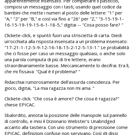
apparentemente insensato. Per completare il pasticcio,
composi un messaggio con i tasti, usando quel codice da
bambini che mette i numeri al posto delle lettere: "1" per
"A," "2" per "B," e così via fino a "26" per "Z," "3-15-19-1-
16-15-19-19-15-6-1-18-5," digitai -- "Cosa posso fare? "
Clickete-click, e spuntò fuori una striscietta di carta. Diedi
un'occhiata alla risposta insensata a un problema insensato:
"17-21-1-12-5-9-12-16-18-15-2-12-5-13-1." Le probabilità
che ci fosse per caso un messaggio qualsiasi, o anche solo
una parola compiuta di più di tre lettere, erano
straordinariamente basse. Meccanicamente lo decifrai. Era lì,
che mi fissava: "Qual è il problema? "
Ridacchiai rumorosamente dell'assurda coincidenza. Per
gioco, digitai, "La mia ragazza non mi ama. "
Clickete-click. "Che cosa è amore? Che cosa è ragazza?"
chiese EPICAC.
Sbalordito, annotai la posizione delle manopole sul pannello
di controllo, e misi il Dizionario Webster's Unabridged
accanto alla tastiera. Con uno strumento di precisione come
EPICAC, definizioni confuse non servivano. Così gli dissi