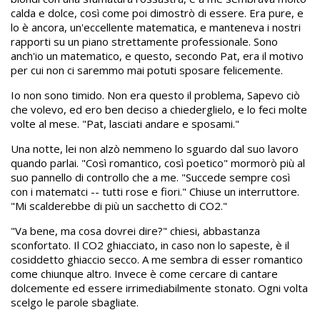
calda e dolce, così come poi dimostrò di essere. Era pure, e
lo è ancora, un'eccellente matematica, e manteneva i nostri
rapporti su un piano strettamente professionale. Sono
anch'io un matematico, e questo, secondo Pat, era il motivo
per cui non ci saremmo mai potuti sposare felicemente.
Io non sono timido. Non era questo il problema, Sapevo ciò
che volevo, ed ero ben deciso a chiederglielo, e lo feci molte
volte al mese. "Pat, lasciati andare e sposami."
Una notte, lei non alzò nemmeno lo sguardo dal suo lavoro
quando parlai. "Così romantico, così poetico" mormorò più al
suo pannello di controllo che a me. "Succede sempre così
con i matematci -- tutti rose e fiori." Chiuse un interruttore.
"Mi scalderebbe di più un sacchetto di CO2."
"Va bene, ma cosa dovrei dire?" chiesi, abbastanza
sconfortato. Il CO2 ghiacciato, in caso non lo sapeste, è il
cosiddetto ghiaccio secco. A me sembra di esser romantico
come chiunque altro. Invece è come cercare di cantare
dolcemente ed essere irrimediabilmente stonato. Ogni volta
scelgo le parole sbagliate.