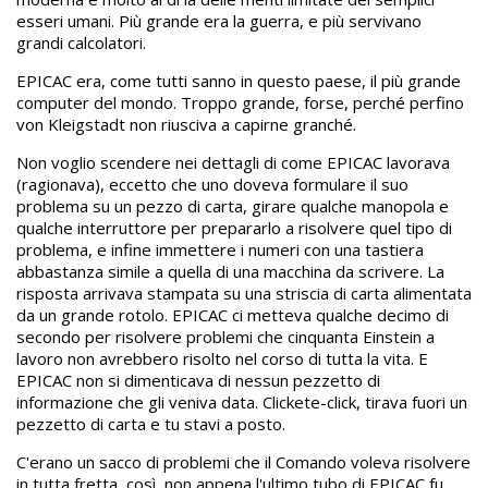
esseri umani. Più grande era la guerra, e più servivano
grandi calcolatori.
EPICAC era, come tutti sanno in questo paese, il più grande
computer del mondo. Troppo grande, forse, perché perfino
von Kleigstadt non riusciva a capirne granché.
Non voglio scendere nei dettagli di come EPICAC lavorava
(ragionava), eccetto che uno doveva formulare il suo
problema su un pezzo di carta, girare qualche manopola e
qualche interruttore per prepararlo a risolvere quel tipo di
problema, e infine immettere i numeri con una tastiera
abbastanza simile a quella di una macchina da scrivere. La
risposta arrivava stampata su una striscia di carta alimentata
da un grande rotolo. EPICAC ci metteva qualche decimo di
secondo per risolvere problemi che cinquanta Einstein a
lavoro non avrebbero risolto nel corso di tutta la vita. E
EPICAC non si dimenticava di nessun pezzetto di
informazione che gli veniva data. Clickete-click, tirava fuori un
pezzetto di carta e tu stavi a posto.
C'erano un sacco di problemi che il Comando voleva risolvere
in tutta fretta, così, non appena l'ultimo tubo di EPICAC fu