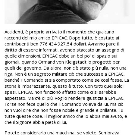
Accidenti, è proprio arrivato il momento che qualcuno
racconti del mio amico EPICAC. Dopo tutto, è costato ai
contribuenti ben 776.434.927,54 dollari. Avranno pure il
diritto di essere informati, avendo staccato un assegno di
quelle dimensioni. EPICAC ebbe un bel po' di spazio sui
giornali, quando Ormand von Kleigstadt lo progettò per
quelli del governo. Da allora, non c'è stato più nulla, non una
riga. Non è un segreto militare ciò che successe a EPICAC,
benché il Comando si sia comportato come se così fosse. La
storia è imbarazzante, questo è tutto. Con tutti quei soldi
spesi, EPICAC non funzionò affatto come ci si sarebbe
aspettato. Ma c'è di più: voglio rendere giustizia a EPICAC.
Forse non fece quello che il Comando voleva da lui, ma ciò
non vuol dire che non fosse nobile e grande e brillante. Fu
tutte queste cose. Il miglior amico che io abbia mai avuto, e
che il Signore abbia pietà di lui.
Potete considerarlo una macchina, se volete. Sembrava