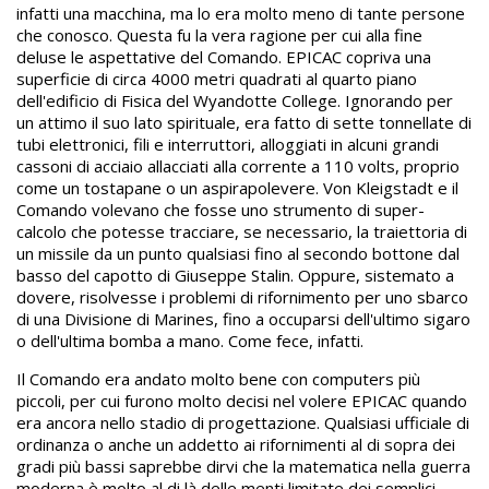
infatti una macchina, ma lo era molto meno di tante persone
che conosco. Questa fu la vera ragione per cui alla fine
deluse le aspettative del Comando. EPICAC copriva una
superficie di circa 4000 metri quadrati al quarto piano
dell'edificio di Fisica del Wyandotte College. Ignorando per
un attimo il suo lato spirituale, era fatto di sette tonnellate di
tubi elettronici, fili e interruttori, alloggiati in alcuni grandi
cassoni di acciaio allacciati alla corrente a 110 volts, proprio
come un tostapane o un aspirapolevere. Von Kleigstadt e il
Comando volevano che fosse uno strumento di super-
calcolo che potesse tracciare, se necessario, la traiettoria di
un missile da un punto qualsiasi fino al secondo bottone dal
basso del capotto di Giuseppe Stalin. Oppure, sistemato a
dovere, risolvesse i problemi di rifornimento per uno sbarco
di una Divisione di Marines, fino a occuparsi dell'ultimo sigaro
o dell'ultima bomba a mano. Come fece, infatti.
Il Comando era andato molto bene con computers più
piccoli, per cui furono molto decisi nel volere EPICAC quando
era ancora nello stadio di progettazione. Qualsiasi ufficiale di
ordinanza o anche un addetto ai rifornimenti al di sopra dei
gradi più bassi saprebbe dirvi che la matematica nella guerra
moderna è molto al di là delle menti limitate dei semplici