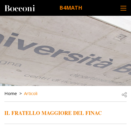
Skip to main content
B4MATH
DESK NAVIGATION
BREADCRUMB
Open
Home
Articoli
IL FRATELLO MAGGIORE DEL FINAC