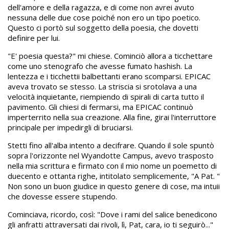
dell'amore e della ragazza, e di come non avrei avuto
nessuna delle due cose poiché non ero un tipo poetico.
Questo ci portò sul soggetto della poesia, che dovetti
definire per lui.
"E' poesia questa?" mi chiese. Cominciò allora a ticchettare
come uno stenografo che avesse fumato hashish. La
lentezza e i ticchettii balbettanti erano scomparsi. EPICAC
aveva trovato se stesso. La striscia si srotolava a una
velocità inquietante, riempiendo di spirali di carta tutto il
pavimento. Gli chiesi di fermarsi, ma EPICAC continuò
imperterrito nella sua creazione. Alla fine, girai l'interruttore
principale per impedirgli di bruciarsi.
Stetti fino all'alba intento a decifrare. Quando il sole spuntò
sopra l'orizzonte nel Wyandotte Campus, avevo trasposto
nella mia scrittura e firmato con il mio nome un poemetto di
duecento e ottanta righe, intitolato semplicemente, "A Pat. "
Non sono un buon giudice in questo genere di cose, ma intuii
che dovesse essere stupendo.
Cominciava, ricordo, così: "Dove i rami del salice benedicono
gli anfratti attraversati dai rivoli, lì, Pat, cara, io ti seguirò..."