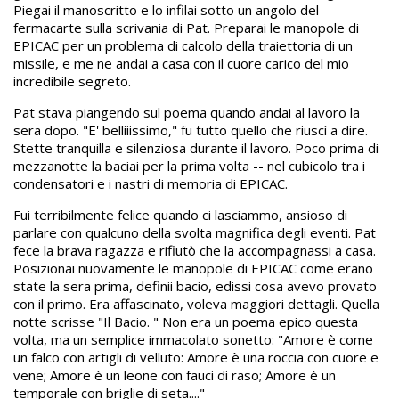
Piegai il manoscritto e lo infilai sotto un angolo del
fermacarte sulla scrivania di Pat. Preparai le manopole di
EPICAC per un problema di calcolo della traiettoria di un
missile, e me ne andai a casa con il cuore carico del mio
incredibile segreto.
Pat stava piangendo sul poema quando andai al lavoro la
sera dopo. "E' belliiissimo," fu tutto quello che riuscì a dire.
Stette tranquilla e silenziosa durante il lavoro. Poco prima di
mezzanotte la baciai per la prima volta -- nel cubicolo tra i
condensatori e i nastri di memoria di EPICAC.
Fui terribilmente felice quando ci lasciammo, ansioso di
parlare con qualcuno della svolta magnifica degli eventi. Pat
fece la brava ragazza e rifiutò che la accompagnassi a casa.
Posizionai nuovamente le manopole di EPICAC come erano
state la sera prima, definii bacio, edissi cosa avevo provato
con il primo. Era affascinato, voleva maggiori dettagli. Quella
notte scrisse "Il Bacio. " Non era un poema epico questa
volta, ma un semplice immacolato sonetto: "Amore è come
un falco con artigli di velluto: Amore è una roccia con cuore e
vene; Amore è un leone con fauci di raso; Amore è un
temporale con briglie di seta...."