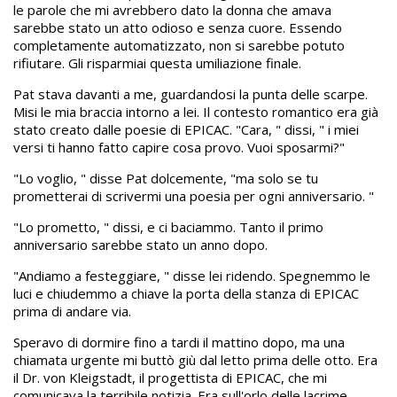
le parole che mi avrebbero dato la donna che amava
sarebbe stato un atto odioso e senza cuore. Essendo
completamente automatizzato, non si sarebbe potuto
rifiutare. Gli risparmiai questa umiliazione finale.
Pat stava davanti a me, guardandosi la punta delle scarpe.
Misi le mia braccia intorno a lei. Il contesto romantico era già
stato creato dalle poesie di EPICAC. "Cara, " dissi, " i miei
versi ti hanno fatto capire cosa provo. Vuoi sposarmi?"
"Lo voglio, " disse Pat dolcemente, "ma solo se tu
prometterai di scrivermi una poesia per ogni anniversario. "
"Lo prometto, " dissi, e ci baciammo. Tanto il primo
anniversario sarebbe stato un anno dopo.
"Andiamo a festeggiare, " disse lei ridendo. Spegnemmo le
luci e chiudemmo a chiave la porta della stanza di EPICAC
prima di andare via.
Speravo di dormire fino a tardi il mattino dopo, ma una
chiamata urgente mi buttò giù dal letto prima delle otto. Era
il Dr. von Kleigstadt, il progettista di EPICAC, che mi
comunicava la terribile notizia. Era sull'orlo delle lacrime.