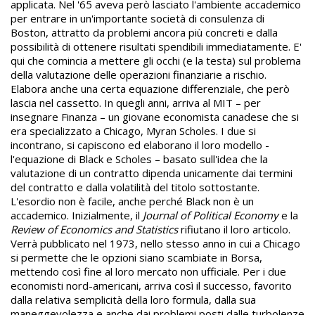
applicata. Nel '65 aveva però lasciato l'ambiente accademico
per entrare in un'importante società di consulenza di
Boston, attratto da problemi ancora più concreti e dalla
possibilità di ottenere risultati spendibili immediatamente. E'
qui che comincia a mettere gli occhi (e la testa) sul problema
della valutazione delle operazioni finanziarie a rischio.
Elabora anche una certa equazione differenziale, che però
lascia nel cassetto. In quegli anni, arriva al MIT – per
insegnare Finanza – un giovane economista canadese che si
era specializzato a Chicago, Myran Scholes. I due si
incontrano, si capiscono ed elaborano il loro modello -
l'equazione di Black e Scholes – basato sull'idea che la
valutazione di un contratto dipenda unicamente dai termini
del contratto e dalla volatilità del titolo sottostante.
L'esordio non è facile, anche perché Black non è un
accademico. Inizialmente, il
Journal of Political Economy
e la
Review of Economics and Statistics
rifiutano il loro articolo.
Verrà pubblicato nel 1973, nello stesso anno in cui a Chicago
si permette che le opzioni siano scambiate in Borsa,
mettendo così fine al loro mercato non ufficiale. Per i due
economisti nord-americani, arriva così il successo, favorito
dalla relativa semplicità della loro formula, dalla sua
maneggevolezza e anche dai problemi posti dalle turbolenze