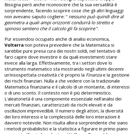
Bisogna però anche riconoscere che la sua versatilità è
sorprendente, facendo scoprire cose che gli altri linguaggi
non avevano saputo cogliere: “
nessuno può quindi dire al
geometra a quali ampi orizzonti condurrà lo stretto e
spinoso sentiero che il calcolo gli fa scoprire
”.
Pur essendosi occupato anche di analisi economica,
Volterra
non poteva prevedere che la Matematica si
sarebbe pure presa cura dei nostri soldi, nel tentativo di
farci capire dove investire e da quali investimenti stare
invece alla larga. Effettivamente, tra i settori dove lo
strumento matematico sta mostrando negli ultimi decenni
un'insospettata creatività c'è proprio la
Finanza
e la gestione
dei rischi finanziari. Nulla a che vedere con la tradizionale
Matematica finanziaria e il calcolo di un montante, di interessi
o di uno sconto. Il contesto non è più deterministico.
L'aleatorietà è una componente essenziale nell'analisi dei
mercati finanziari, caratterizzati da rischi elevati e da
oscillazioni imprevedibili. Il numero degli attori, la diversità
dei loro interessi e la complessità delle loro interazioni è
davvero notevole. Non risulta allora sorprendente che siano
i metodi probabilistici e la statistica a figurare in primo piano