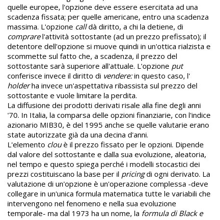
quelle europee, l'opzione deve essere esercitata ad una
scadenza fissata; per quelle americane, entro una scadenza
massima. L'opzione
call
dà diritto, a chi la detiene, di
comprare
l'attività sottostante (ad un prezzo prefissato); il
detentore dell'opzione si muove quindi in un'ottica rialzista e
scommette sul fatto che, a scadenza, il prezzo del
sottostante sarà superiore all'attuale. L'opzione
put
conferisce invece il diritto di
vendere:
in questo caso, l'
holder
ha invece un'aspettativa ribassista sul prezzo del
sottostante e vuole limitare la perdita.
La diffusione dei prodotti derivati risale alla fine degli anni
'70. In Italia, la comparsa delle opzioni finanziarie, con l'indice
azionario MIB30, è del 1995 anche se quelle valutarie erano
state autorizzate già da una decina d'anni.
L'elemento
clou
è il prezzo fissato per le opzioni. Dipende
dal valore del sottostante e dalla sua evoluzione, aleatoria,
nel tempo e questo spiega perché i modelli stocastici dei
prezzi costituiscano la base per il
pricing
di ogni derivato. La
valutazione di un'opzione è un'operazione complessa -deve
collegare in un'unica formula matematica tutte le variabili che
intervengono nel fenomeno e nella sua evoluzione
temporale- ma dal 1973 ha un nome, la
formula di Black e