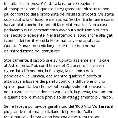
fortuita coincidenza. C'è stata la naturale reazione
all'esasperazione di questo atteggiamento, oltretutto non
più confortato dalla profondità dei risultati prodotti. C'è stata
soprattutto la diffusione del
computer
che, tra le tante cose,
ha cambiato anche il modo di fare Matematica. Non a caso
parlavamo di un cambiamento avvenuto nell'ultimo quarto
del secolo precedente. Nel frattempo si sono anche allargati
i confini dei territori cui la Matematica viene applicata.
Questa è una storia più lunga, che risale ben prima
dell'introduzione del
computer
.
Storicamente, il calcolo si è sviluppato assieme alla Fisica e
all'Astronomia. Poi, con il finire dell'Ottocento, ha via via
riguardato l'Economia, la Biologia, la dinamica delle
popolazioni, la Chimica, ecc. Mentre qualche filosofo si
attardava a fissare dei paletti contro la diffusione di uno
spirito quantitativo che avrebbe colpevolmente invaso la
nostra vita cancellandone la variabilità, la poesia, i sentimenti
e quant'altro, è invece prevalso un atteggiamento più “laico”.
Se ne faceva portavoce già all'inizio del ‘900 Vito
Volterra
, il
più grande matematico italiano del periodo. Dalla
Matematica – diceva – non bisogna aspettarsi troppo.