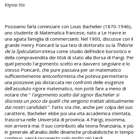
Kiyosi Ito
Possiamo farla cominciare con Louis Bachelier (1870-1946),
uno studente di Matematica francese, nato a Le Havre in
una agiata famiglia di commercianti. Nel 1900, discusse con il
grande Henry Poincaré la sua tesi di dottorato su la
Théorie
de la Spéculation
intesa come studio dell'indice borsistico e
della compravendita dei titoli di stato alla Borsa di Parigi. Per
quel periodo l'argomento scelto era davvero singolare e lo
stesso Poincaré, che pure passava per un matematico
sufficientemente anticonformista che poteva permettersi
una posizione più distaccata nei confronti delle esigenze
dell'assoluto rigore matematico, non potè fare a meno di
notare che “
l'argomento scelto dal signor Bachelier si
discosta un poco da quelli che vengono trattati abitualmente
dai nostri candidatii
”. Fatto sta che, anche per colpa del suo
carattere, Bachelier ebbe poi una vita accademica stentata,
trascorsa nelle Università di provincia. A Parigi, insomma,
non arriverà mai. Il suo contributo alla teoria finanziaria, e più
in generale all'analisi delle dinamiche probabilistiche in tempo
continuo, verrà riscoperto solo molto più tardi.