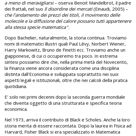
a meno di meravigliarsi
– oserva Benoit Mandelbrot, il padre
dei frattali, nel suo
Il disordine dei mercati
(Einaudi, 2005) –
che l'andamento dei prezzi dei titoli, il movimento delle
molecole e la diffusione del calore possano tutti appartenere
alla stessa specie matematica
”.
Dopo Bachelier, naturalmente, la storia continua. Troviamo
nomi di matematici illustri quali Paul Lévy, Norbert Wiener,
Harry Markowitz, Bruno de Finetti ecc. Troviamo anche un
giapponese, di cui ci occuperemo tra poco. In estrema
sintesi possiamo dire che, nella prima metà del Novecento,
la Finanza viene ancora considerata come una disciplina
distinta dall'Economia e sviluppata soprattutto nei suoi
aspetti legali e istituzionali, oltre che nei calcoli della pratica
quotidiana.
E' solo nei primi decenni dopo la seconda guerra mondiale
che diventa oggetto di una strutturata e specifica teoria
economica.
Nel 1973, arriva il contributo di Black e Scholes. Anche la loro
storia merita di essere raccontata. Dopo la laurea in Fisica ad
Harvard, Fisher Black si era specializzato in Matematica