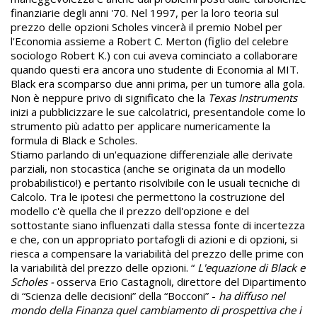
finanziarie degli anni '70. Nel 1997, per la loro teoria sul
prezzo delle opzioni Scholes vincerà il premio Nobel per
l'Economia assieme a Robert C. Merton (figlio del celebre
sociologo Robert K.) con cui aveva cominciato a collaborare
quando questi era ancora uno studente di Economia al MIT.
Black era scomparso due anni prima, per un tumore alla gola.
Non è neppure privo di significato che la
Texas Instruments
inizi a pubblicizzare le sue calcolatrici, presentandole come lo
strumento più adatto per applicare numericamente la
formula di Black e Scholes.
Stiamo parlando di un'equazione differenziale alle derivate
parziali, non stocastica (anche se originata da un modello
probabilistico!) e pertanto risolvibile con le usuali tecniche di
Calcolo. Tra le ipotesi che permettono la costruzione del
modello c'è quella che il prezzo dell'opzione e del
sottostante siano influenzati dalla stessa fonte di incertezza
e che, con un appropriato portafogli di azioni e di opzioni, si
riesca a compensare la variabilità del prezzo delle prime con
la variabilità del prezzo delle opzioni. “
L'equazione di Black e
Scholes -
osserva Erio Castagnoli, direttore del Dipartimento
di “Scienza delle decisioni” della “Bocconi” -
ha diffuso nel
mondo della Finanza quel cambiamento di prospettiva che i