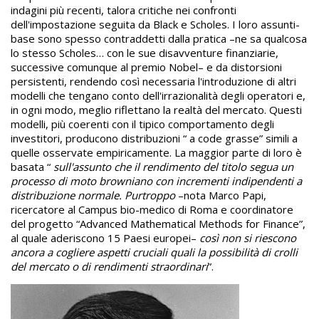
indagini più recenti, talora critiche nei confronti
dell'impostazione seguita da Black e Scholes. I loro assunti-
base sono spesso contraddetti dalla pratica –ne sa qualcosa
lo stesso Scholes… con le sue disavventure finanziarie,
successive comunque al premio Nobel– e da distorsioni
persistenti, rendendo così necessaria l'introduzione di altri
modelli che tengano conto dell'irrazionalità degli operatori e,
in ogni modo, meglio riflettano la realtà del mercato. Questi
modelli, più coerenti con il tipico comportamento degli
investitori, producono distribuzioni “ a code grasse” simili a
quelle osservate empiricamente. La maggior parte di loro è
basata “
sull'assunto che il rendimento del titolo segua un
processo di moto browniano con incrementi indipendenti a
distribuzione normale. Purtroppo
–nota Marco Papi,
ricercatore al Campus bio-medico di Roma e coordinatore
del progetto “Advanced Mathematical Methods for Finance”,
al quale aderiscono 15 Paesi europei–
così non si riescono
ancora a cogliere aspetti cruciali quali la possibilità di crolli
del mercato o di rendimenti straordinari
”.