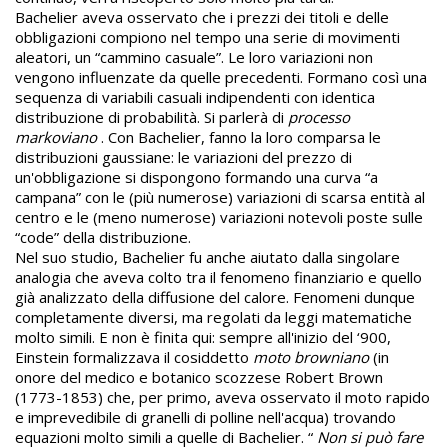
Bachelier aveva osservato che i prezzi dei titoli e delle
obbligazioni compiono nel tempo una serie di movimenti
aleatori, un “cammino casuale”. Le loro variazioni non
vengono influenzate da quelle precedenti. Formano così una
sequenza di variabili casuali indipendenti con identica
distribuzione di probabilità. Si parlerà di
processo
markoviano
. Con Bachelier, fanno la loro comparsa le
distribuzioni gaussiane: le variazioni del prezzo di
un'obbligazione si dispongono formando una curva “a
campana” con le (più numerose) variazioni di scarsa entità al
centro e le (meno numerose) variazioni notevoli poste sulle
“code” della distribuzione.
Nel suo studio, Bachelier fu anche aiutato dalla singolare
analogia che aveva colto tra il fenomeno finanziario e quello
già analizzato della diffusione del calore. Fenomeni dunque
completamente diversi, ma regolati da leggi matematiche
molto simili. E non è finita qui: sempre all'inizio del ‘900,
Einstein formalizzava il cosiddetto
moto browniano
(in
onore del medico e botanico scozzese Robert Brown
(1773-1853) che, per primo, aveva osservato il moto rapido
e imprevedibile di granelli di polline nell'acqua) trovando
equazioni molto simili a quelle di Bachelier. “
Non si può fare