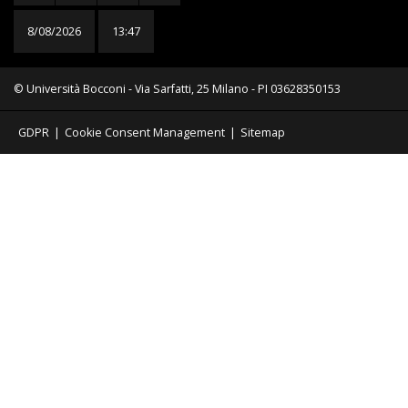
8/08/2026
13:47
© Università Bocconi - Via Sarfatti, 25 Milano - PI 03628350153
GDPR
|
Cookie Consent Management
|
Sitemap