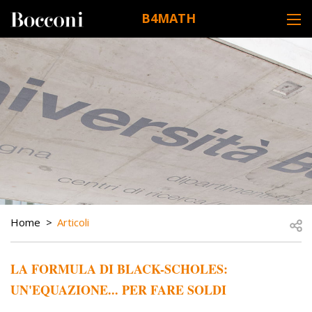
Skip to main content
B4MATH
DESK NAVIGATION
BREADCRUMB
Open
Home
Articoli
LA FORMULA DI BLACK-SCHOLES:
UN'EQUAZIONE... PER FARE SOLDI