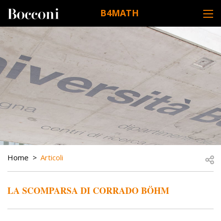
Skip to main content
B4MATH
DESK NAVIGATION
BREADCRUMB
Open
Home
Articoli
LA SCOMPARSA DI CORRADO BÖHM