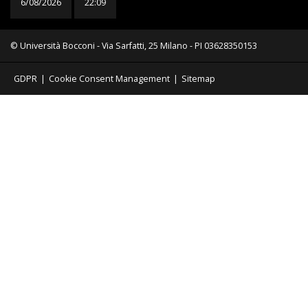
6/08/2026
22:09
© Università Bocconi - Via Sarfatti, 25 Milano - PI 03628350153
GDPR
|
Cookie Consent Management
|
Sitemap