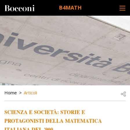
Skip to main content
B4MATH
DESK NAVIGATION
BREADCRUMB
Open
Home
Articoli
SCIENZA E SOCIETÀ: STORIE E
PROTAGONISTI DELLA MATEMATICA
ITALIANA DEL '900