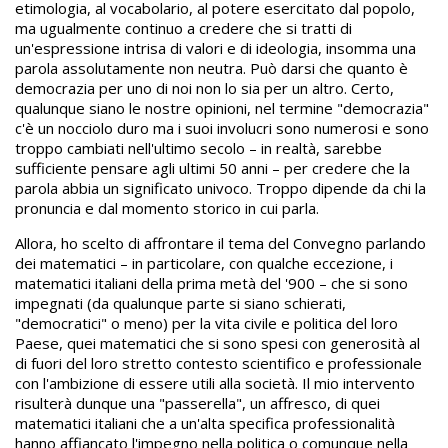
etimologia, al vocabolario, al potere esercitato dal popolo,
ma ugualmente continuo a credere che si tratti di
un'espressione intrisa di valori e di ideologia, insomma una
parola assolutamente non neutra. Può darsi che quanto è
democrazia per uno di noi non lo sia per un altro. Certo,
qualunque siano le nostre opinioni, nel termine "democrazia"
c'è un nocciolo duro ma i suoi involucri sono numerosi e sono
troppo cambiati nell'ultimo secolo – in realtà, sarebbe
sufficiente pensare agli ultimi 50 anni – per credere che la
parola abbia un significato univoco. Troppo dipende da chi la
pronuncia e dal momento storico in cui parla.
Allora, ho scelto di affrontare il tema del Convegno parlando
dei matematici – in particolare, con qualche eccezione, i
matematici italiani della prima metà del '900 – che si sono
impegnati (da qualunque parte si siano schierati,
"democratici" o meno) per la vita civile e politica del loro
Paese, quei matematici che si sono spesi con generosità al
di fuori del loro stretto contesto scientifico e professionale
con l'ambizione di essere utili alla società. Il mio intervento
risulterà dunque una "passerella", un affresco, di quei
matematici italiani che a un'alta specifica professionalità
hanno affiancato l'impegno nella politica o comunque nella