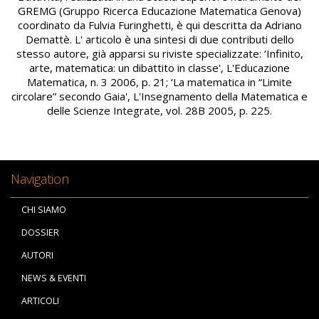
GREMG (Gruppo Ricerca Educazione Matematica Genova)
coordinato da Fulvia Furinghetti, è qui descritta da Adriano
Demattè. L' articolo è una sintesi di due contributi dello
stesso autore, già apparsi su riviste specializzate: ‘Infinito,
arte, matematica: un dibattito in classe', L'Educazione
Matematica, n. 3 2006, p. 21; ‘La matematica in “Limite
circolare” secondo Gaia', L'Insegnamento della Matematica e
delle Scienze Integrate, vol. 28B 2005, p. 225.
Navigation
CHI SIAMO
DOSSIER
AUTORI
NEWS & EVENTI
ARTICOLI