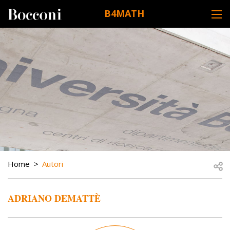
Skip to main content
B4MATH
DESK NAVIGATION
BREADCRUMB
Open
Home
Autori
ADRIANO DEMATTÈ