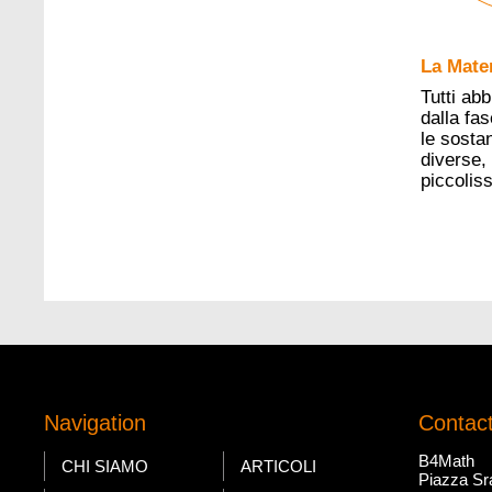
La Mate
Tutti ab
dalla fa
le sosta
diverse, 
piccoliss
Navigation
Contac
B4Math
CHI SIAMO
ARTICOLI
Piazza Sra