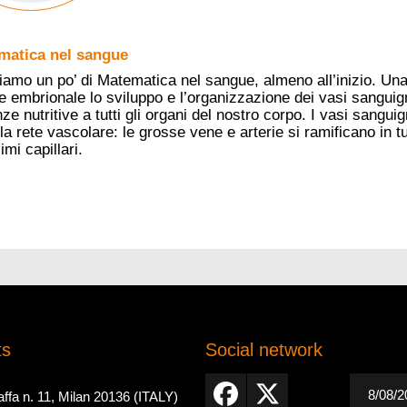
matica nel sangue
biamo un po’ di Matematica nel sangue, almeno all’inizio. Un
se embrionale lo sviluppo e l’organizzazione dei vasi sanguig
nze nutritive a tutti gli organi del nostro corpo. I vasi sangu
la rete vascolare: le grosse vene e arterie si ramificano in t
imi capillari.
ts
Social network
8/08/
ffa n. 11, Milan 20136 (ITALY)