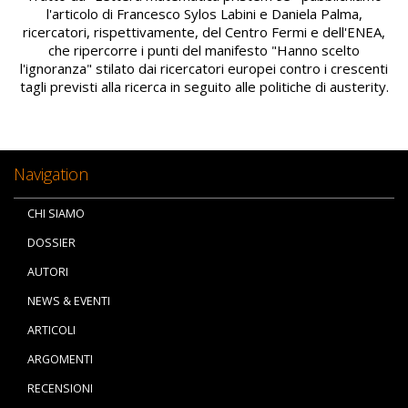
l'articolo di Francesco Sylos Labini e Daniela Palma,
ricercatori, rispettivamente, del Centro Fermi e dell'ENEA,
che ripercorre i punti del manifesto "Hanno scelto
l'ignoranza" stilato dai ricercatori europei contro i crescenti
tagli previsti alla ricerca in seguito alle politiche di austerity.
Navigation
CHI SIAMO
DOSSIER
AUTORI
NEWS & EVENTI
ARTICOLI
ARGOMENTI
RECENSIONI