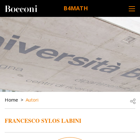
Skip to main content
B4MATH
DESK NAVIGATION
BREADCRUMB
Open
Home
Autori
FRANCESCO SYLOS LABINI