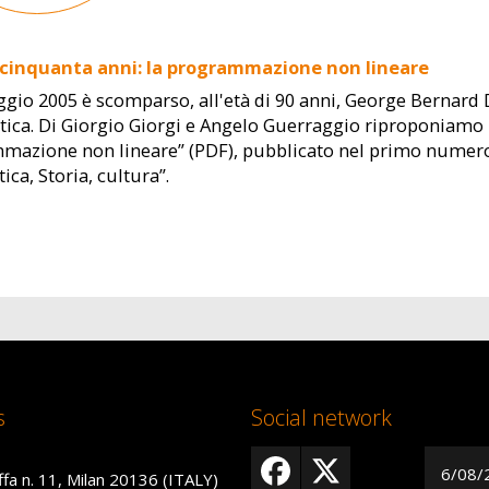
 cinquanta anni: la programmazione non lineare
ggio 2005 è scomparso, all'età di 90 anni, George Bernar
ca. Di Giorgio Giorgi e Angelo Guerraggio riproponiamo l'
azione non lineare” (PDF), pubblicato nel primo numero d
ca, Storia, cultura”.
s
Social network
6/08/
ffa n. 11, Milan 20136 (ITALY)