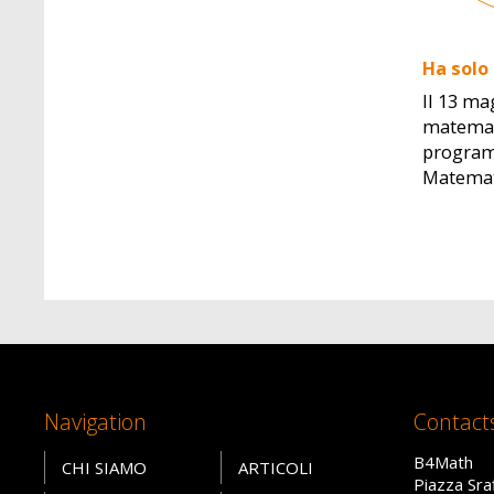
Ha solo
Il 13 ma
matemati
programm
Matemati
Navigation
Contact
B4Math
CHI SIAMO
ARTICOLI
Piazza Sra