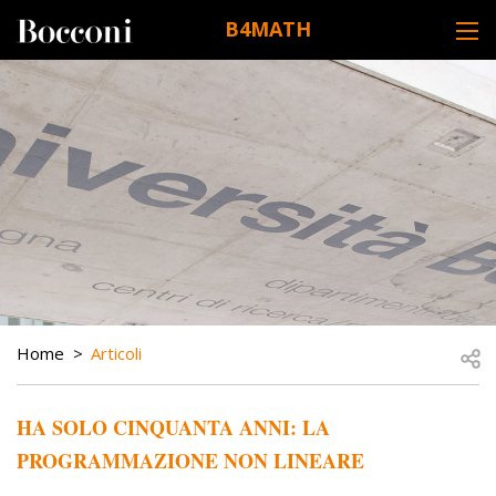
Skip to main content
B4MATH
DESK NAVIGATION
BREADCRUMB
Open
Home
Articoli
HA SOLO CINQUANTA ANNI: LA
PROGRAMMAZIONE NON LINEARE