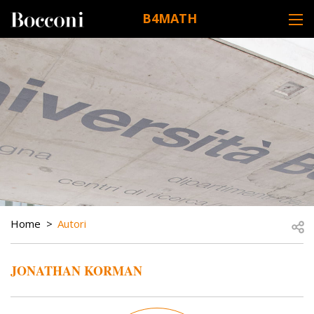
Skip to main content
B4MATH
DESK NAVIGATION
BREADCRUMB
Open
Home
Autori
JONATHAN KORMAN