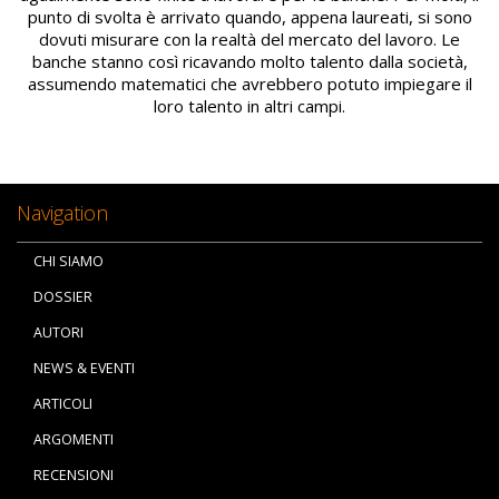
punto di svolta è arrivato quando, appena laureati, si sono
dovuti misurare con la realtà del mercato del lavoro. Le
banche stanno così ricavando molto talento dalla società,
assumendo matematici che avrebbero potuto impiegare il
loro talento in altri campi.
Navigation
CHI SIAMO
DOSSIER
AUTORI
NEWS & EVENTI
ARTICOLI
ARGOMENTI
RECENSIONI