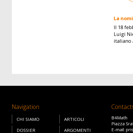
La nomi
Il 18 fe
Luigi Ni
italian
Navigation
Contact
B4Math
CHI SIAMO
ARTICOLI
Piazza Sra
E-mail: pr
DOSSIER
ARGOMENTI