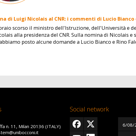
na di Luigi Nicolais al CNR: i commenti di Lucio Bianco
bbraio scorso il ministro dell'Istruzione, dell'Università 
colais alla presidenza del CNR. Sulla nomina di Nicolais e s
o abbiamo posto alcune domande a Lucio Bianco e Rino Fal
s
Social network
6/08/
ffa n. 11, Milan 20136 (ITALY)
istem@unibocconi.it