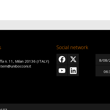
s
Social network
8/08/
ffa n. 11, Milan 20136 (ITALY)
istem@unibocconi.it
06:
50153