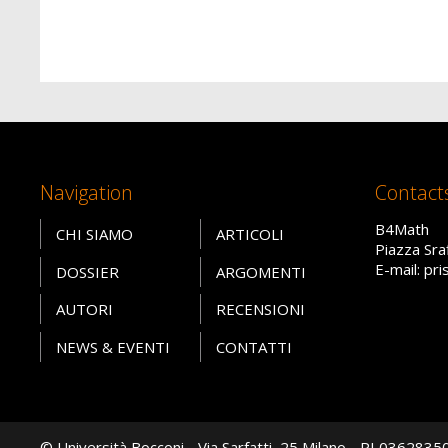
Navigation
Contact
B4Math
CHI SIAMO
ARTICOLI
Piazza Sra
E-mail: pr
DOSSIER
ARGOMENTI
AUTORI
RECENSIONI
NEWS & EVENTI
CONTATTI
© Università Bocconi - Via Sarfatti, 25 Milano - PI 036283