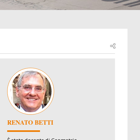
Open share
Image
RENATO BETTI