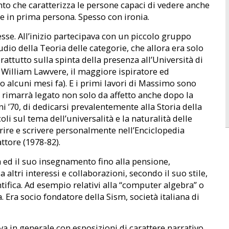
to che caratterizza le persone capaci di vedere anche
te in prima persona. Spesso con ironia.
esse. All’inizio partecipava con un piccolo gruppo
studio della Teoria delle categorie, che allora era solo
tutto sulla spinta della presenza all’Università di
F. William Lawvere, il maggiore ispiratore ed
o alcuni mesi fa). E i primi lavori di Massimo sono
ui rimarrà legato non solo da affetto anche dopo la
i ’70, di dedicarsi prevalentemente alla Storia della
i sul tema dell’universalità e la naturalità delle
ire e scrivere personalmente nell’Enciclopedia
ttore (1978-82).
a ed il suo insegnamento fino alla pensione,
 altri interessi e collaborazioni, secondo il suo stile,
entifica. Ad esempio relativi alla “computer algebra” o
nza. Era socio fondatore della Sism, società italiana di
va in generale con esposizioni di carattere narrativo.