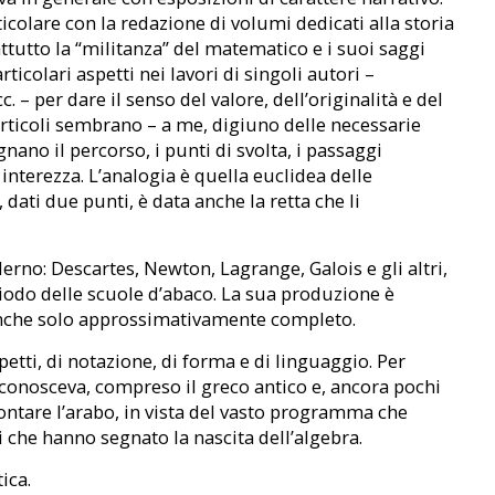
icolare con la redazione di volumi dedicati alla storia
ttutto la “militanza” del matematico e i suoi saggi
icolari aspetti nei lavori di singoli autori –
. – per dare il senso del valore, dell’originalità e del
i articoli sembrano – a me, digiuno delle necessarie
ano il percorso, i punti di svolta, i passaggi
 interezza. L’analogia è quella euclidea delle
 dati due punti, è data anche la retta che li
erno: Descartes, Newton, Lagrange, Galois e gli altri,
riodo delle scuole d’abaco. La sua produzione è
anche solo approssimativamente completo.
aspetti, di notazione, di forma e di linguaggio. Per
 conosceva, compreso il greco antico e, ancora pochi
rontare l’arabo, in vista del vasto programma che
ti che hanno segnato la nascita dell’algebra.
ica.