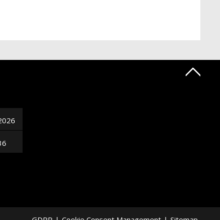
2026
36
GDPR
|
Cookie Consent Management
|
Sitemap