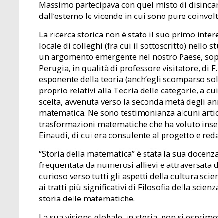
Massimo partecipava con quel misto di disincan
dall’esterno le vicende in cui sono pure coinvol
La ricerca storica non è stato il suo primo inter
locale di colleghi (fra cui il sottoscritto) nello 
un argomento emergente nel nostro Paese, soprat
Perugia, in qualità di professore visitatore, di 
esponente della teoria (anch’egli scomparso sol
proprio relativi alla Teoria delle categorie, a c
scelta, avvenuta verso la seconda metà degli ann
matematica. Ne sono testimonianza alcuni articol
trasformazioni matematiche che ha voluto inser
Einaudi, di cui era consulente al progetto e reda
“Storia della matematica” è stata la sua docenz
frequentata da numerosi allievi e attraversata da
curioso verso tutti gli aspetti della cultura sci
ai tratti più significativi di Filosofia della scie
storia delle matematiche.
La sua visione globale, in storia, non si esprime