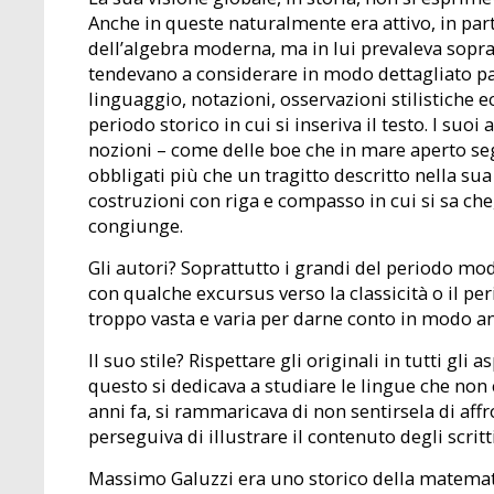
Anche in queste naturalmente era attivo, in part
dell’algebra moderna, ma in lui prevaleva sopra
tendevano a considerare in modo dettagliato part
linguaggio, notazioni, osservazioni stilistiche ecc
periodo storico in cui si inseriva il testo. I suo
nozioni – come delle boe che in mare aperto segn
obbligati più che un tragitto descritto nella sua
costruzioni con riga e compasso in cui si sa che,
congiunge.
Gli autori? Soprattutto i grandi del periodo mod
con qualche excursus verso la classicità o il pe
troppo vasta e varia per darne conto in modo 
Il suo stile? Rispettare gli originali in tutti gli 
questo si dedicava a studiare le lingue che non
anni fa, si rammaricava di non sentirsela di aff
perseguiva di illustrare il contenuto degli scrit
Massimo Galuzzi era uno storico della matemat