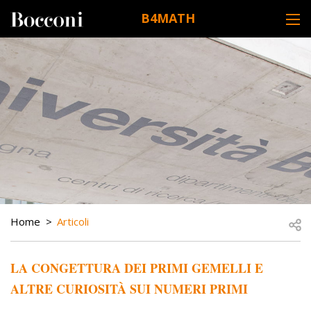
Skip to main content
B4MATH
DESK NAVIGATION
BREADCRUMB
Open
Home
Articoli
LA CONGETTURA DEI PRIMI GEMELLI E
ALTRE CURIOSITÀ SUI NUMERI PRIMI