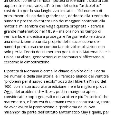
un secolo, come la famosa "ipotesi di Riemann", situata con
apparente noncuranza all'interno dell'unico "articoletto" –
così detto per la sua lunghezza limitata – "Sul numero di
primi minori di una data grandezza", dedicato alla Teoria dei
numeri e presto diventato uno dei maggiori contributi alla
materia: mi sembra che valga questa proprietà – scrive il
grande matematico nel 1859 – ma ora non ho tempo di
verificarla, e si dedica a proseguire l'argomento relativo a
una descrizione accurata proprio della successione dei
numeri primi, cosa che comporta notevoli implicazioni non
solo per la Teoria dei numeri ma per tutta la Matematica e la
Fisica. Da allora, generazioni di matematici si affrettano a
cercarne la dimostrazione.
L'ipotesi di Riemann è ormai la chiave di volta della Teoria
dei numeri e della sua storia, e il famoso elenco dei ventitre
"problemi per il nuovo secolo" posti da Hilbert all'inizio del
'900, con la sua accurata predizione, ne è la migliore prova.
Oggi, dei problemi di Hilbert, pochi rimangono aperti,
considerati troppo generali o di carattere più "retorico" che
matematico, e l'ipotesi di Riemann resta incontrastata, tanto
da aver avuto la promozione a "problema del nuovo
millennio" da parte dell'Istituto Matematico Clay il quale, per