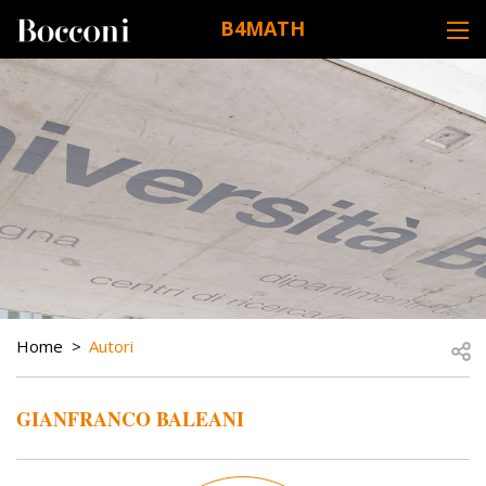
Skip to main content
B4MATH
DESK NAVIGATION
BREADCRUMB
Open
Home
Autori
GIANFRANCO BALEANI