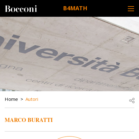
Skip to main content
B4MATH
DESK NAVIGATION
BREADCRUMB
Open
Home
Autori
MARCO BURATTI