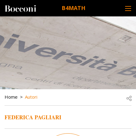
Skip to main content
B4MATH
DESK NAVIGATION
BREADCRUMB
Open
Home
Autori
FEDERICA PAGLIARI