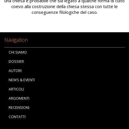
una chiesa è probabile che sia legato a qualche forma di culto
coevo alla costruzione della chiesa stessa con tutte le
conseguenze filologiche del caso.
Navigation
CHI SIAMO
DOSSIER
AUTORI
NEWS & EVENTI
ARTICOLI
ARGOMENTI
RECENSIONI
CONTATTI