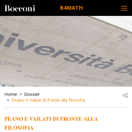
Skip to main content
B4MATH
DESK NAVIGATION
BREADCRUMB
Open
Home
Dossier
Peano e Vailati di fronte alla filosofia
PEANO E VAILATI DI FRONTE ALLA
FILOSOFIA