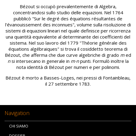
Bézout si occupò prevalentemente di Algebra,
concentrandosi sullo studio delle equazioni. Nel 1764
pubblicò "Sur le degré des équations résultantes de
l'évanouissement des inconnues", volume sulla risoluzione di
sistemi di equazioni lineari nel quale definisce per ricorrenza
una quantità equivalente al determinante dei coefficienti del
sistema. Nel suo lavoro del 1779 "Théorie générale des
équations algébraiques" si trova il cosiddetto teorema di
Bézout, che afferma che due curve algebriche di grado
m
ed
n
si intersecano in generale in
m·n
punti. Formulò inoltre la
nota identità di Bézout per numeri e per polinomi.
Bézout è morto a Basses-Loges, nei pressi di Fontainbleau,
il 27 settembre 1783.
Navigation
CHI SIAMO
DOSSIER