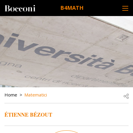
Skip to main content
B4MATH
DESK NAVIGATION
BREADCRUMB
Open
Home
Matematici
ÉTIENNE BÉZOUT