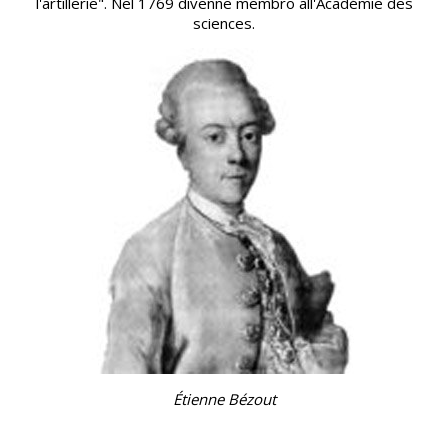
l'artillerie". Nel 1769 divenne membro all'Académie des
sciences.
Étienne Bézout