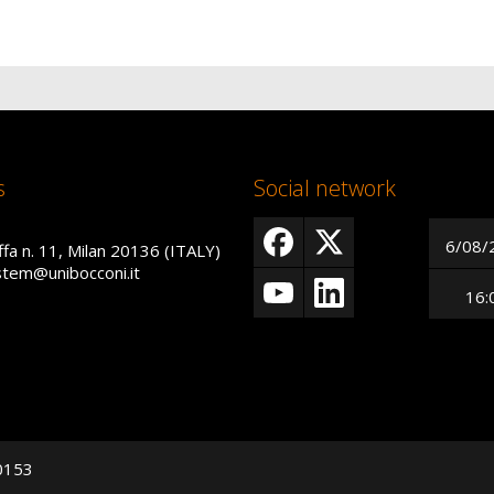
s
Social network
6/08/
ffa n. 11, Milan 20136 (ITALY)
istem@unibocconi.it
16:
50153