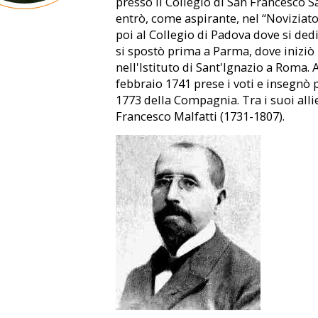
presso il Collegio di San Francesco Sa
entrò, come aspirante, nel “Noviziat
poi al Collegio di Padova dove si ded
si spostò prima a Parma, dove iniziò
nell'Istituto di Sant'Ignazio a Roma. A
febbraio 1741 prese i voti e insegnò p
1773 della Compagnia. Tra i suoi alli
Francesco Malfatti (1731-1807).