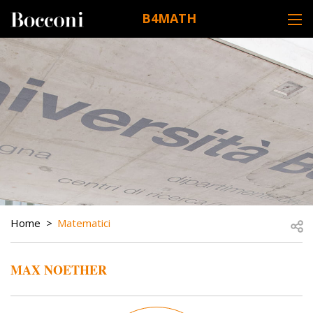
Skip to main content
B4MATH
DESK NAVIGATION
BREADCRUMB
Open
Home
Matematici
MAX NOETHER