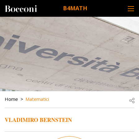
Skip to main content
B4MATH
DESK NAVIGATION
BREADCRUMB
Open
Home
Matematici
VLADIMIRO BERNSTEIN