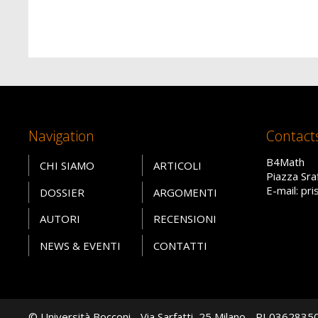
Navigation
Contact
B4Math
CHI SIAMO
ARTICOLI
Piazza Sra
E-mail: pr
DOSSIER
ARGOMENTI
AUTORI
RECENSIONI
NEWS & EVENTI
CONTATTI
© Università Bocconi - Via Sarfatti, 25 Milano - PI 036283