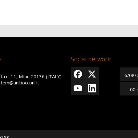
s
Social network
6/08/
ffa n. 11, Milan 20136 (ITALY)
istem@unibocconi.it
00:
50153