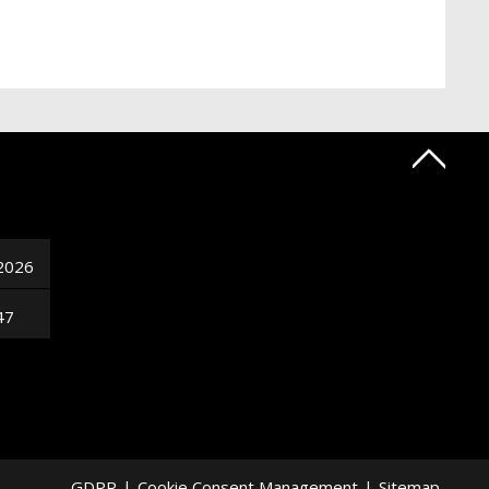
2026
47
GDPR
|
Cookie Consent Management
|
Sitemap