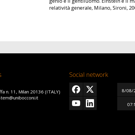
genio e il gentiluomo. Einstein e il m
relatività generale, Milano, Sironi, 20
s
Social network
8/08/
ffa n. 11, Milan 20136 (ITALY)
istem@unibocconi.it
07: