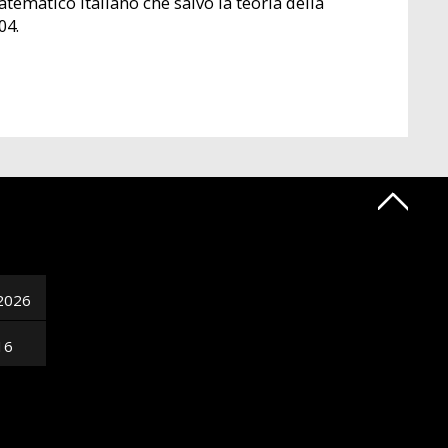
atematico italiano che salvò la teoria della
04.
2026
16