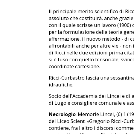
Il principale merito scientifico di Ric
assoluto che costituirà, anche grazie 
con il quale scrisse un lavoro (1900
per la formulazione della teoria gener
affermazione, il nuovo metodo - di c
affrontabili anche per altre vie - non
di Ricci nelle due edizioni prima citat
si è fuso con quello tensoriale, svin
coordinate cartesiane.
Ricci-Curbastro lascia una sessantina 
idrauliche.
Socio dell'Accademia dei Lincei e di 
di Lugo e consigliere comunale e asse
Necrologio
: Memorie Lincei, (6) 1 (1
del Liceo Scient. «Gregorio Ricci-Cur
contiene, fra l'altro i discorsi commem