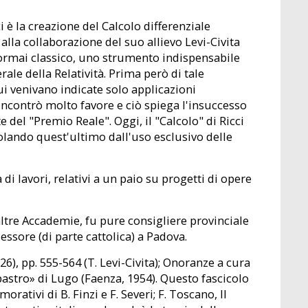
ci è la creazione del Calcolo differenziale
alla collaborazione del suo allievo Levi-Civita
) ormai classico, uno strumento indispensabile
ale della Relatività. Prima però di tale
ui venivano indicate solo applicazioni
 incontrò molto favore e ciò spiega l'insuccesso
e del "Premio Reale". Oggi, il "Calcolo" di Ricci
colando quest'ultimo dall'uso esclusivo delle
di lavori, relativi a un paio su progetti di opere
altre Accademie, fu pure consigliere provinciale
ssore (di parte cattolica) a Padova.
926), pp. 555-564 (T. Levi-Civita); Onoranze a cura
bastro» di Lugo (Faenza, 1954). Questo fascicolo
orativi di B. Finzi e F. Severi; F. Toscano, Il