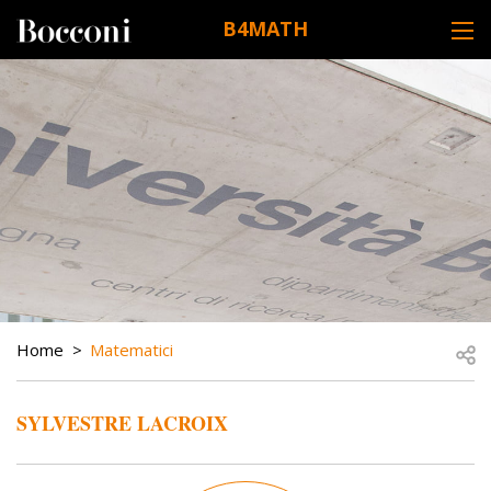
Skip to main content
B4MATH
DESK NAVIGATION
BREADCRUMB
Open
Home
Matematici
SYLVESTRE LACROIX