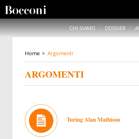
Skip to main content
DESK NAVIGATION
CHI SIAMO
DOSSIER
A
BREADCRUMB
Home
Argomenti
ARGOMENTI
Turing Alan Mathison