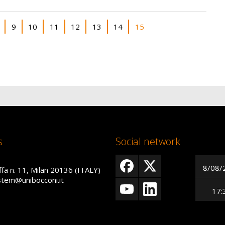
age
Page
Page
Page
Page
Page
Page
Current page
9
10
11
12
13
14
15
s
Social network
8/08/
ffa n. 11, Milan 20136 (ITALY)
istem@unibocconi.it
17: