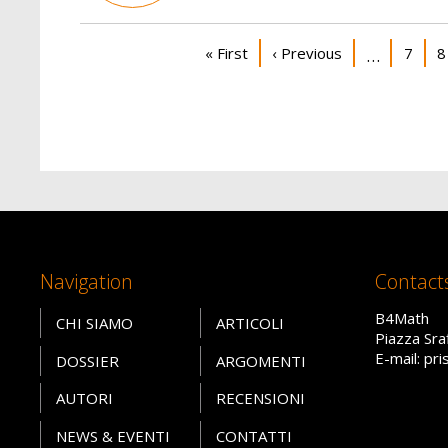
Pagination
First page
Previous page
Page
P
« First
‹ Previous
7
8
…
Navigation
Contact
B4Math
CHI SIAMO
ARTICOLI
Piazza Sra
E-mail: pr
DOSSIER
ARGOMENTI
AUTORI
RECENSIONI
NEWS & EVENTI
CONTATTI