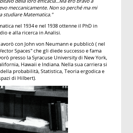
ubitavo della loro efficacia...Ma ero bravo a
 facevo meccanicamente. Non so perché ma mi
 a studiare Matematica."
atica nel 1934 e nel 1938 ottenne il PhD in
o e alla ricerca in Analisi.
e lavorò con John von Neumann e pubblicò ( nel
Vector Spaces" che gli diede successo e fama
vorò presso la Syracuse University di New York,
lifornia, Hawaii e Indiana. Nella sua carriera si
ella probabilità, Statistica, Teoria ergodica e
spazi di Hilbert).