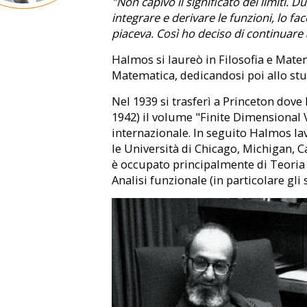
"Non capivo il significato dei limiti. D
integrare e derivare le funzioni, lo
piaceva. Così ho deciso di continuare
Halmos si laureò in Filosofia e Matem
Matematica, dedicandosi poi allo studi
Nel 1939 si trasferì a Princeton dov
1942) il volume "Finite Dimensional 
internazionale. In seguito Halmos la
le Università di Chicago, Michigan, Ca
è occupato principalmente di Teoria d
Analisi funzionale (in particolare gli 